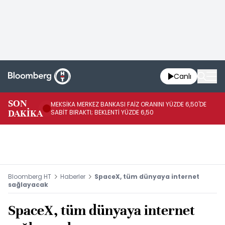
Canlı
SON
MEKSİKA MERKEZ BANKASI FAİZ ORANINI YÜZDE 6,50'DE
OY
DAKİKA
SABİT BIRAKTI; BEKLENTİ YÜZDE 6,50
AÇ
Bloomberg HT
Haberler
SpaceX, tüm dünyaya internet
sağlayacak
SpaceX, tüm dünyaya internet