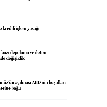
Almanya, Commerzbank
Ba
 kredili işlem yasağı
konusunda Unicredit ile
me
görüşmelere hazırlanıyor
bazı depolama ve iletim
nde değişiklik
ngıçları
müz'ün açılması ABD'nin koşulları
esine bağlı