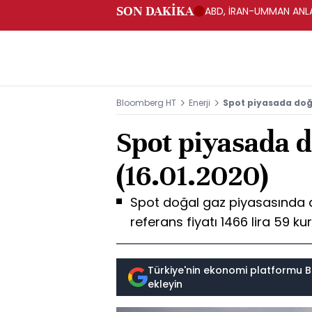
SON DAKİKA
ABD, İRAN-UMMAN ANLA
Bloomberg HT
Enerji
Spot piyasada doğa
Spot piyasada d
(16.01.2020)
Spot doğal gaz piyasasında 
referans fiyatı 1466 lira 59 ku
Türkiye'nin ekonomi platformu B
ekleyin