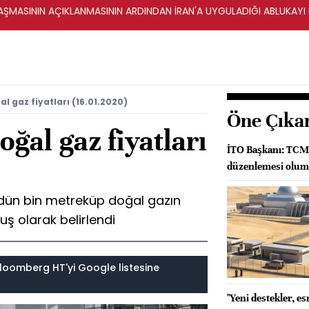
ŞMASININ AÇIKLANMASININ ARDINDAN İRAN'A UYGULADIĞI ABLUKAYI
l gaz fiyatları (16.01.2020)
Öne Çıka
oğal gaz fiyatları
İTO Başkanı: TCMB
düzenlemesi olum
dün bin metreküp doğal gazın
ruş olarak belirlendi
loomberg HT'yi Google listesine
"Yeni destekler, e