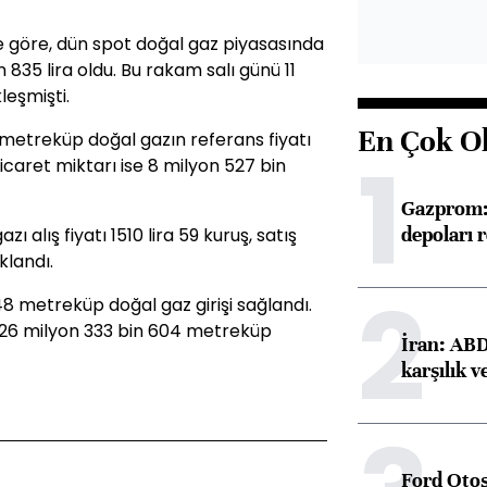
ine göre, dün spot doğal gaz piyasasında
835 lira oldu. Bu rakam salı günü 11
leşmişti.
En Çok O
metreküp doğal gazın referans fiyatı
1
icaret miktarı ise 8 milyon 527 bin
Gazprom: 
depoları 
ı alış fiyatı 1510 lira 59 kuruş, satış
klandı.
2
8 metreküp doğal gaz girişi sağlandı.
 226 milyon 333 bin 604 metreküp
İran: ABD 
karşılık v
Ford Otos