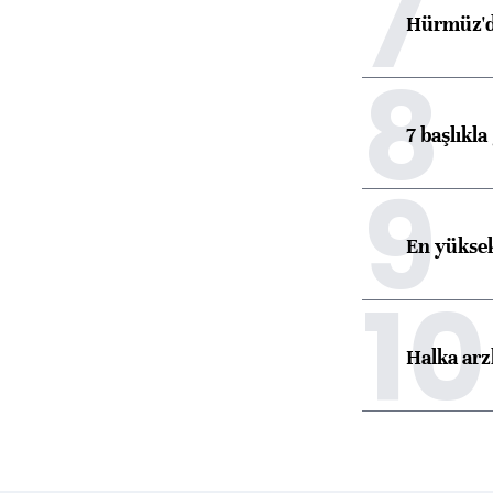
7
Hürmüz'de
8
7 başlıkla
9
En yüksek
10
Halka arz