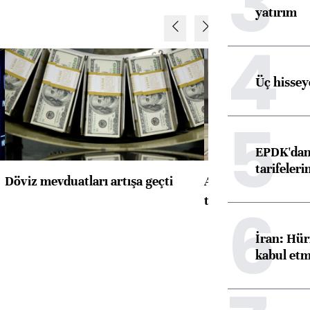
3
yatırım
4
Üç hisseye
5
EPDK'dan 
tarifeleri
Döviz mevduatları artışa geçti
ABD'de konut başla
toparlandı
6
İran: Hür
kabul etm