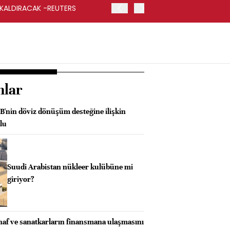
 KALDIRACAK -REUTERS
ABD DIŞİŞLERİ BAKANLIĞI
UYGULANACAK
nlar
'nin döviz dönüşüm desteğine ilişkin
lu
Suudi Arabistan nükleer kulübüne mi
giriyor?
snaf ve sanatkarların finansmana ulaşmasını