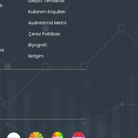
İzleyici Temsilcisi
tı
Kullanım Koşulları
Aydınlatma Metni
Çerez Politikası
Biyografi
ma
İletişim