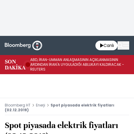
Canlı
ABD, İRAN-UMMAN ANLAŞMASININ AÇIKLANMASININ
AB
SON
ARDINDAN İRAN'A UYGULADIĞI ABLUKAYI KALDIRACAK -
GE
DAKİKA
REUTERS
UY
Bloomberg HT
Enerji
Spot piyasada elektrik fiyatları
(02.12.2019)
Spot piyasada elektrik fiyatları