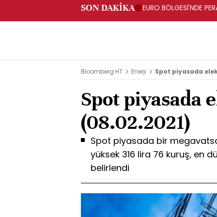
SON DAKİKA
EURO BÖLGESİ'NDE PERA
ARTIŞ
Bloomberg HT
Enerji
Spot piyasada elekt
Spot piyasada el
(08.02.2021)
Spot piyasada bir megavatsaat
yüksek 316 lira 76 kuruş, en d
belirlendi