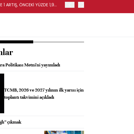
 1 ARTIŞ, ÖNCEKİ YÜZDE 1,9
EURO BÖLGESİ'NDE PERAKE
0,4 ARTIŞ
nlar
a Politikası Metni'ni yayımladı
TCMB, 2026 ve 2027 yılının ilk yarısı için
toplantı takvimini açıkladı
jlı” çıkmak