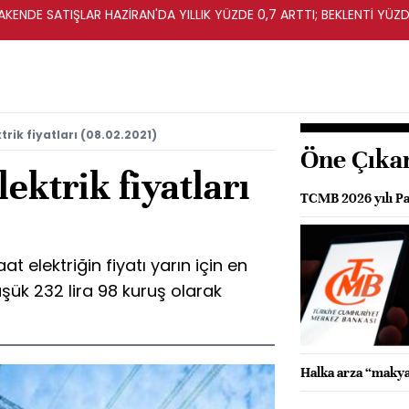
KENDE SATIŞLAR HAZİRAN'DA YILLIK YÜZDE 0,7 ARTTI; BEKLENTİ YÜZDE
rik fiyatları (08.02.2021)
Öne Çıka
ektrik fiyatları
TCMB 2026 yılı Par
 elektriğin fiyatı yarın için en
üşük 232 lira 98 kuruş olarak
Halka arza “makya