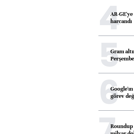
4
AR-GE'ye 
harcandı
5
Gram alt
Perşembe 
6
Google'ın
görev değ
7
Roundup d
milyar dol