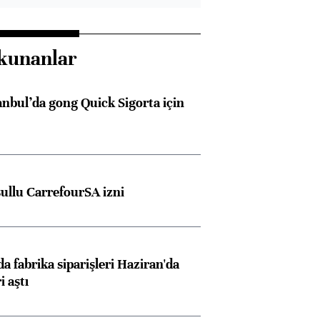
kunanlar
anbul’da gong Quick Sigorta için
şullu CarrefourSA izni
a fabrika siparişleri Haziran'da
i aştı