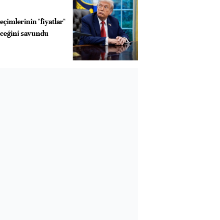
çimlerinin "fiyatlar"
eceğini savundu