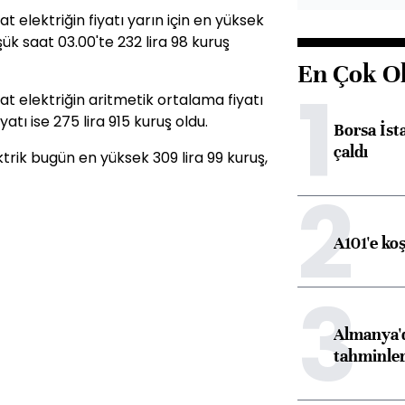
elektriğin fiyatı yarın için en yüksek
şük saat 03.00'te 232 lira 98 kuruş
En Çok O
1
 elektriğin aritmetik ortalama fiyatı
yatı ise 275 lira 915 kuruş oldu.
Borsa İst
çaldı
rik bugün en yüksek 309 lira 99 kuruş,
2
A101'e ko
3
Almanya'd
tahminler