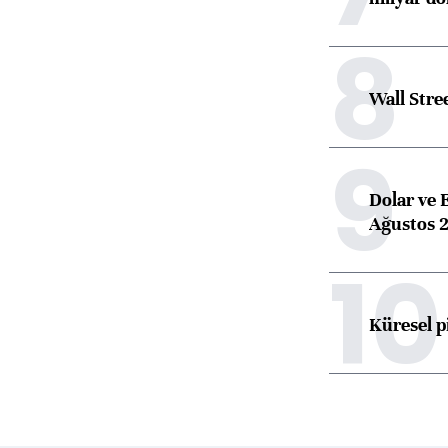
8
Wall Stre
9
Dolar ve 
Ağustos 2
10
Küresel p