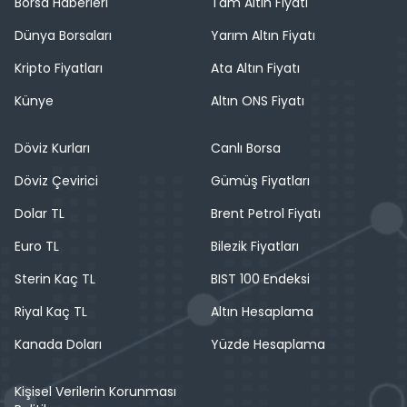
Borsa Haberleri
Tam Altın Fiyatı
Dünya Borsaları
Yarım Altın Fiyatı
Kripto Fiyatları
Ata Altın Fiyatı
Künye
Altın ONS Fiyatı
Döviz Kurları
Canlı Borsa
Döviz Çevirici
Gümüş Fiyatları
Dolar TL
Brent Petrol Fiyatı
Euro TL
Bilezik Fiyatları
Sterin Kaç TL
BIST 100 Endeksi
Riyal Kaç TL
Altın Hesaplama
Kanada Doları
Yüzde Hesaplama
Kişisel Verilerin Korunması