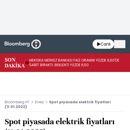
Canlı
SON
MEKSİKA MERKEZ BANKASI FAİZ ORANINI YÜZDE 6,50'DE
OY
DAKİKA
SABİT BIRAKTI; BEKLENTİ YÜZDE 6,50
AÇ
Bloomberg HT
Enerji
Spot piyasada elektrik fiyatları
(11.01.2022)
Spot piyasada elektrik fiyatları