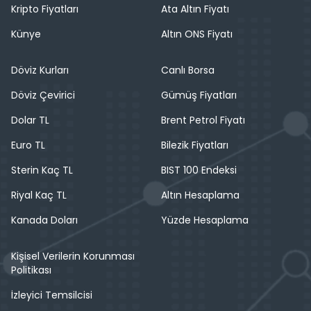
Kripto Fiyatları
Ata Altın Fiyatı
Künye
Altın ONS Fiyatı
Döviz Kurları
Canlı Borsa
Döviz Çevirici
Gümüş Fiyatları
Dolar TL
Brent Petrol Fiyatı
Euro TL
Bilezik Fiyatları
Sterin Kaç TL
BIST 100 Endeksi
Riyal Kaç TL
Altın Hesaplama
Kanada Doları
Yüzde Hesaplama
Kişisel Verilerin Korunması
Politikası
İzleyici Temsilcisi