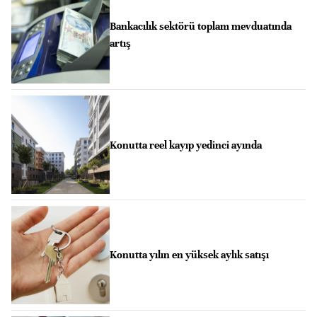
Bankacılık sektörü toplam mevduatında
artış
Konutta reel kayıp yedinci ayında
Konutta yılın en yüksek aylık satışı