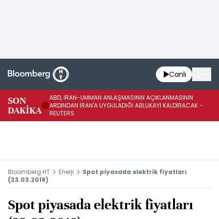
Canlı
ABD, İRAN-UMMAN ANLAŞMASININ AÇIKLANMASININ
AB
SON
ARDINDAN İRAN'A UYGULADIĞI ABLUKAYI KALDIRACAK -
GE
DAKİKA
REUTERS
UY
Bloomberg HT
Enerji
Spot piyasada elektrik fiyatları
(23.03.2019)
Spot piyasada elektrik fiyatları