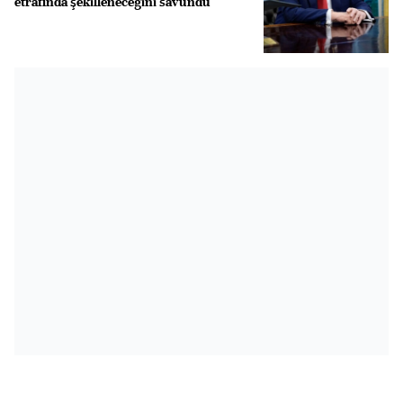
etrafında şekilleneceğini savundu