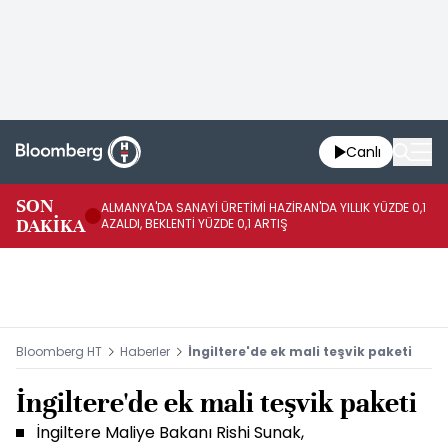
Canlı
SON
ALMANYA'DA SANAYİ ÜRETİMİ HAZİRAN'DA YILLIK YÜZDE 0,1
AL
DAKİKA
AZALDI, BEKLENTİ YÜZDE 0,1 ARTIŞ
AR
Bloomberg HT
Haberler
İngiltere'de ek mali teşvik paketi
İngiltere'de ek mali teşvik paketi
İngiltere Maliye Bakanı Rishi Sunak,