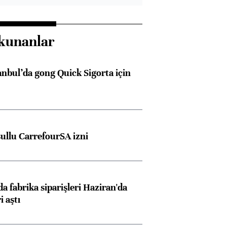
kunanlar
anbul’da gong Quick Sigorta için
şullu CarrefourSA izni
a fabrika siparişleri Haziran'da
i aştı