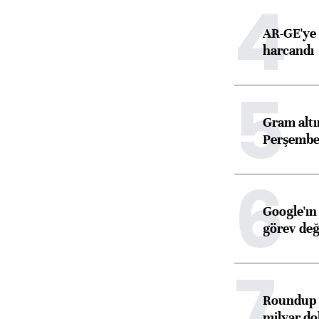
4
AR-GE'ye 
harcandı
5
Gram alt
Perşembe 
6
Google'ın
görev değ
7
Roundup d
milyar dol