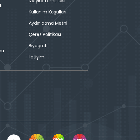
İzleyici Temsilcisi
tı
Kullanım Koşulları
Aydınlatma Metni
Çerez Politikası
Biyografi
ma
İletişim