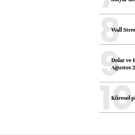
8
Wall Stre
9
Dolar ve 
Ağustos 2
10
Küresel p