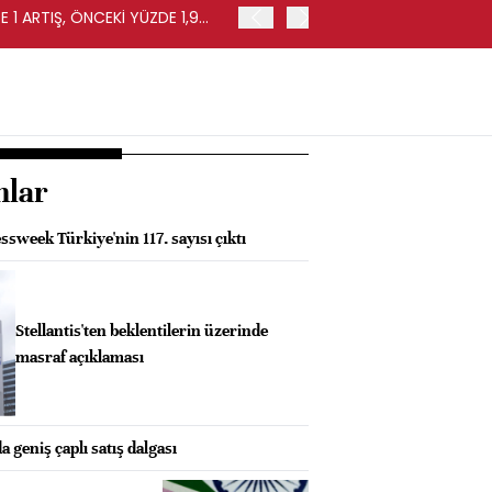
 1 ARTIŞ, ÖNCEKİ YÜZDE 1,9
EURO BÖLGESİ'NDE PERAKE
0,4 ARTIŞ
nlar
week Türkiye'nin 117. sayısı çıktı
Stellantis'ten beklentilerin üzerinde
masraf açıklaması
 geniş çaplı satış dalgası