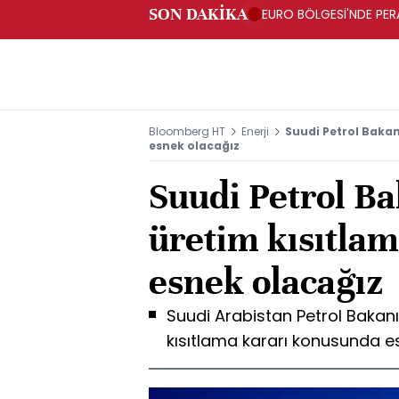
SON DAKİKA
EURO BÖLGESİ'NDE PERA
ARTIŞ
Bloomberg HT
Enerji
Suudi Petrol Baka
esnek olacağız
Suudi Petrol B
üretim kısıtla
esnek olacağız
Suudi Arabistan Petrol Bakanı 
kısıtlama kararı konusunda esn