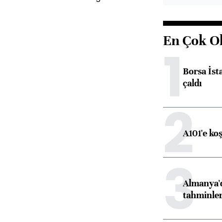
En Çok O
1
Borsa İst
çaldı
2
A101'e ko
3
Almanya'd
tahminler