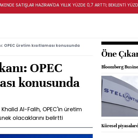
KENDE SATIŞLAR HAZİRAN'DA YILLIK YÜZDE 0,7 ARTTI; BEKLENTİ YÜZDE
nı: OPEC üretim kısıtlaması konusunda
Öne Çıka
akanı: OPEC
Bloomberg Business
ması konusunda
Khalid Al-Falih, OPEC'in üretim
ek olacaklarını belirtti
Küresel piyasalarda