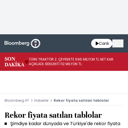
Canlı
SON
TÜRK TRAKTÖR 2. ÇEYREKTE 696 MİLYON TL NET KAR
AB
DAKİKA
AÇIKLADI; BEKLENTİ 112 MİLYON TL
Bloomberg HT
Haberler
Rekor fiyata satılan tablolar
Rekor fiyata satılan tablolar
Şimdiye kadar dünyada ve Türkiye'de rekor fiyata