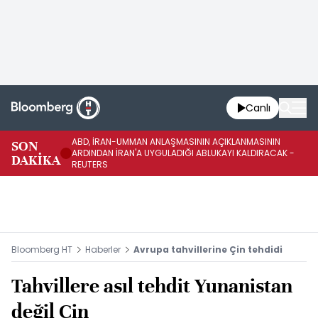
Canlı
ABD, İRAN-UMMAN ANLAŞMASININ AÇIKLANMASININ
AB
SON
ARDINDAN İRAN'A UYGULADIĞI ABLUKAYI KALDIRACAK -
GE
DAKİKA
REUTERS
UY
Bloomberg HT
Haberler
Avrupa tahvillerine Çin tehdidi
Tahvillere asıl tehdit Yunanistan
değil Çin