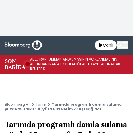
Canlı
ABD, İRAN-UMMAN ANLAŞMASININ AÇIKLANMASININ
AB
SON
ARDINDAN İRAN'A UYGULADIĞI ABLUKAYI KALDIRACAK -
GE
DAKİKA
REUTERS
UY
Bloomberg HT
Tarım
Tarımda programlı damla sulama
yüzde 25 tasarruf, yüzde 33 verim artışı sağladı
Tarımda programlı damla sulama