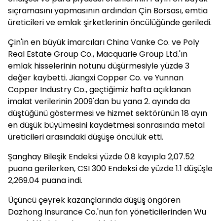
sıçramasını yapmasının ardından Çin Borsası, emtia
üreticileri ve emlak şirketlerinin öncülüğünde geriledi.
Çin'in en büyük imarcıları China Vanke Co. ve Poly
Real Estate Group Co., Macquarie Group Ltd.'ın
emlak hisselerinin notunu düşürmesiyle yüzde 3
değer kaybetti. Jiangxi Copper Co. ve Yunnan
Copper Industry Co., geçtiğimiz hafta açıklanan
imalat verilerinin 2009'dan bu yana 2. ayında da
düştüğünü göstermesi ve hizmet sektörünün 18 ayın
en düşük büyümesini kaydetmesi sonrasında metal
üreticileri arasındaki düşüşe öncülük etti.
Şanghay Bileşik Endeksi yüzde 0.8 kayıpla 2,07.52
puana gerilerken, CSI 300 Endeksi de yüzde 1.1 düşüşle
2,269.04 puana indi.
Üçüncü çeyrek kazançlarında düşüş öngören
Dazhong Insurance Co.'nun fon yöneticilerinden Wu