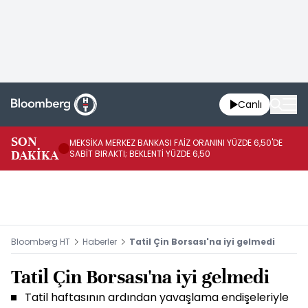
Canlı
SON
MEKSİKA MERKEZ BANKASI FAİZ ORANINI YÜZDE 6,50'DE
OY
DAKİKA
SABİT BIRAKTI; BEKLENTİ YÜZDE 6,50
AÇ
Bloomberg HT
Haberler
Tatil Çin Borsası'na iyi gelmedi
Tatil Çin Borsası'na iyi gelmedi
Tatil haftasının ardından yavaşlama endişeleriyle