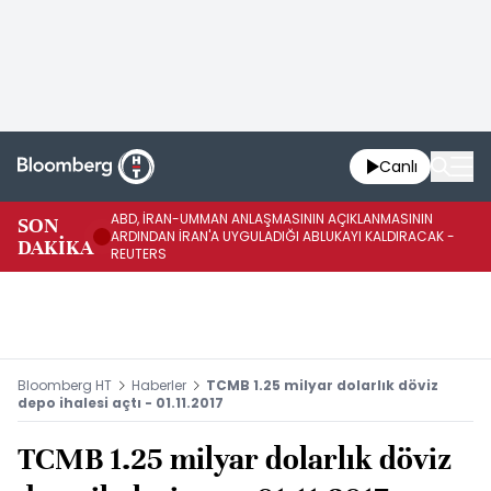
Canlı
ABD, İRAN-UMMAN ANLAŞMASININ AÇIKLANMASININ
AB
SON
ARDINDAN İRAN'A UYGULADIĞI ABLUKAYI KALDIRACAK -
GE
DAKİKA
REUTERS
UY
Bloomberg HT
Haberler
TCMB 1.25 milyar dolarlık döviz
depo ihalesi açtı - 01.11.2017
TCMB 1.25 milyar dolarlık döviz