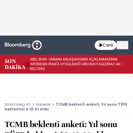
Canlı
ABD, İRAN-UMMAN ANLAŞMASININ AÇIKLANMASININ
AB
SON
ARDINDAN İRAN'A UYGULADIĞI ABLUKAYI KALDIRACAK -
GE
DAKİKA
REUTERS
UY
Bloomberg HT
Haberler
TCMB beklenti anketi: Yıl sonu TÜFE
beklentisi % 10.01 oldu
TCMB beklenti anketi: Yıl sonu