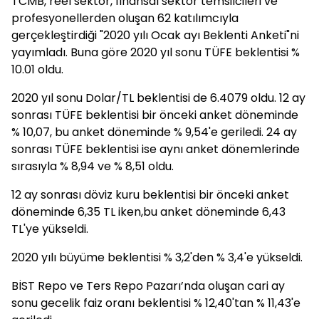
TCMB, reel sektör, finansal sektör temsilcileri ve
profesyonellerden oluşan 62 katılımcıyla
gerçekleştirdiği "2020 yılı Ocak ayı Beklenti Anketi"ni
yayımladı. Buna göre 2020 yıl sonu TÜFE beklentisi %
10.01 oldu.
2020 yıl sonu Dolar/TL beklentisi de 6.4079 oldu. 12 ay
sonrası TÜFE beklentisi bir önceki anket döneminde
% 10,07, bu anket döneminde % 9,54'e geriledi. 24 ay
sonrası TÜFE beklentisi ise aynı anket dönemlerinde
sırasıyla % 8,94 ve % 8,51 oldu.
12 ay sonrası döviz kuru beklentisi bir önceki anket
döneminde 6,35 TL iken,bu anket döneminde 6,43
TL'ye yükseldi.
2020 yılı büyüme beklentisi % 3,2'den % 3,4'e yükseldi.
BİST Repo ve Ters Repo Pazarı’nda oluşan cari ay
sonu gecelik faiz oranı beklentisi % 12,40'tan % 11,43'e