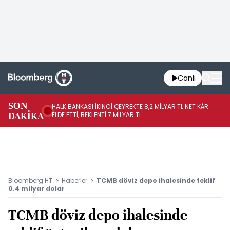
Canlı
SON
HALK BANKASI İKİNCİ ÇEYREKTE 8,2 MİLYAR TL NET KÂR
İŞ
DAKİKA
ELDE ETTİ, BEKLENTİ 7 MİLYAR TL
MÜ
Bloomberg HT
Haberler
TCMB döviz depo ihalesinde teklif
0.4 milyar dolar
TCMB döviz depo ihalesinde