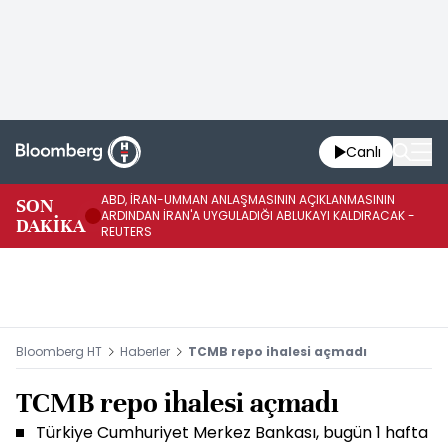
Canlı
ABD, İRAN-UMMAN ANLAŞMASININ AÇIKLANMASININ
AB
SON
ARDINDAN İRAN'A UYGULADIĞI ABLUKAYI KALDIRACAK -
GE
DAKİKA
REUTERS
UY
Bloomberg HT
Haberler
TCMB repo ihalesi açmadı
TCMB repo ihalesi açmadı
Türkiye Cumhuriyet Merkez Bankası, bugün 1 hafta