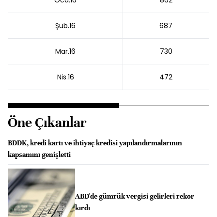
Oca.16
862
Şub.16
687
Mar.16
730
Nis.16
472
Öne Çıkanlar
BDDK, kredi kartı ve ihtiyaç kredisi yapılandırmalarının
kapsamını genişletti
ABD'de gümrük vergisi gelirleri rekor
kırdı