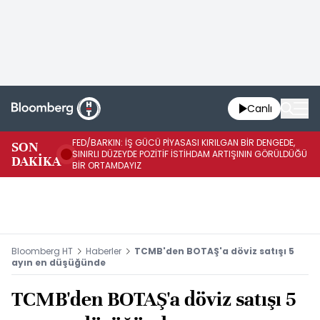
Canlı
FED/BARKIN: İŞ GÜCÜ PİYASASI KIRILGAN BİR DENGEDE,
SON
İŞ
SINIRLI DÜZEYDE POZİTİF İSTİHDAM ARTIŞININ GÖRÜLDÜĞÜ
DAKİKA
SÜ
BİR ORTAMDAYIZ
Bloomberg HT
Haberler
TCMB'den BOTAŞ'a döviz satışı 5
ayın en düşüğünde
TCMB'den BOTAŞ'a döviz satışı 5