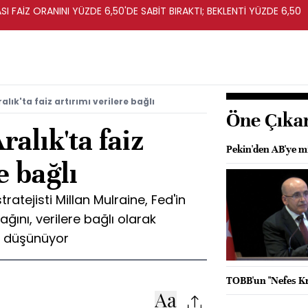
I FAİZ ORANINI YÜZDE 6,50'DE SABİT BIRAKTI; BEKLENTİ YÜZDE 6,50
alık'ta faiz artırımı verilere bağlı
Öne Çıka
ralık'ta faiz
Pekin'den AB'ye m
e bağlı
atejisti Millan Mulraine, Fed'in
ğını, verilere bağlı olarak
ni düşünüyor
TOBB'un "Nefes Kre