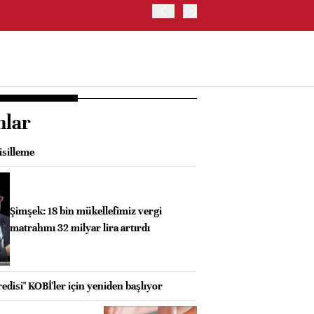
OYAK ÇİMENTO İKİNCİ ÇEY
nlar
isilleme
Şimşek: 18 bin mükellefimiz vergi
matrahını 32 milyar lira artırdı
disi" KOBİ'ler için yeniden başlıyor