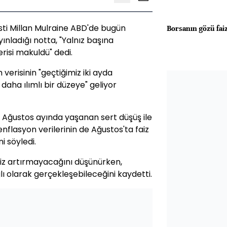
sti Millan Mulraine ABD'de bugün
Borsanın gözü fai
yınladığı notta, "Yalnız başına
risi makuldü" dedi.
 verisinin "geçtiğimiz iki ayda
aha ılımlı bir düzeye" geliyor
e Ağustos ayında yaşanan sert düşüş ile
enflasyon verilerinin de Ağustos'ta faiz
i söyledi.
aiz artırmayacağını düşünürken,
ğlı olarak gerçekleşebileceğini kaydetti.