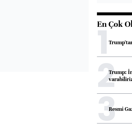
En Çok O
1
Trump'tan
2
Trump: İr
varabiliri
3
Resmi Ga