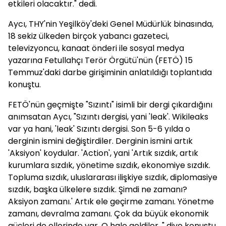
etkileri olacaktır." dedi.
Aycı, THY'nin Yeşilköy'deki Genel Müdürlük binasında,
18 sekiz ülkeden birçok yabancı gazeteci,
televizyoncu, kanaat önderi ile sosyal medya
yazarına Fetullahçı Terör Örgütü'nün (FETÖ) 15
Temmuz'daki darbe girişiminin anlatıldığı toplantıda
konuştu.
FETÖ'nün geçmişte "Sızıntı" isimli bir dergi çıkardığını
anımsatan Aycı, "Sızıntı dergisi, yani 'leak'. Wikileaks
var ya hani, 'leak' Sızıntı dergisi. Son 5-6 yılda o
derginin ismini değiştirdiler. Derginin ismini artık
'Aksiyon' koydular. 'Action', yani 'Artık sızdık, artık
kurumlara sızdık, yönetime sızdık, ekonomiye sızdık.
Topluma sızdık, uluslararası ilişkiye sızdık, diplomasiye
sızdık, başka ülkelere sızdık. Şimdi ne zamanı?
Aksiyon zamanı.' Artık ele geçirme zamanı. Yönetme
zamanı, devralma zamanı. Çok da büyük ekonomik
güçleri de ellerinde var. O hale geldiler. " diye konuştu.