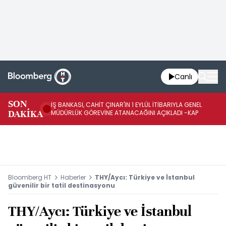
Canlı
SON
İŞ BANKASI, CAHİT ÇINAR'IN 1 EYLÜL İTİBARIYLA GENEL
İŞ
DAKİKA
MÜDÜRLÜK GÖREVİNE ATANACAĞINI AÇIKLADI -KAP
GÖ
Bloomberg HT
Haberler
THY/Aycı: Türkiye ve İstanbul
güvenilir bir tatil destinasyonu
THY/Aycı: Türkiye ve İstanbul