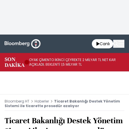
Canlı
İR
SON
OYAK ÇİMENTO İKİNCİ ÇEYREKTE 2 MİLYAR TL NET KAR
YÖ
DAKİKA
AÇIKLADI; BEKLENTİ 1,5 MİLYAR TL
OL
Bloomberg HT
Haberler
Ticaret Bakanlığı Destek Yönetim
Sistemi ile ticarette prosedür azalıyor
Ticaret Bakanlığı Destek Yönetim