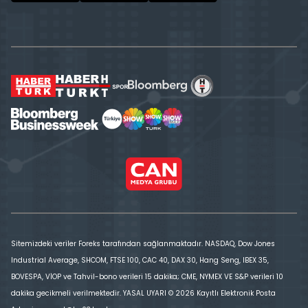
Sitemizdeki veriler Foreks tarafından sağlanmaktadır. NASDAQ, Dow Jones
Industrial Average, SHCOM, FTSE 100, CAC 40, DAX 30, Hang Seng, IBEX 35,
BOVESPA, VİOP ve Tahvil-bono verileri 15 dakika; CME, NYMEX VE S&P verileri 10
dakika gecikmeli verilmektedir. YASAL UYARI © 2026 Kayıtlı Elektronik Posta