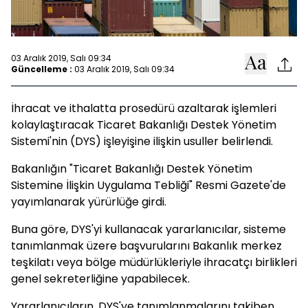
03 Aralık 2019, Salı 09:34
Güncelleme :
03 Aralık 2019, Salı 09:34
İhracat ve ithalatta prosedürü azaltarak işlemleri
kolaylaştıracak Ticaret Bakanlığı Destek Yönetim
Sistemi'nin (DYS) işleyişine ilişkin usuller belirlendi.
Bakanlığın "Ticaret Bakanlığı Destek Yönetim
Sistemine İlişkin Uygulama Tebliği" Resmi Gazete'de
yayımlanarak yürürlüğe girdi.
Buna göre, DYS'yi kullanacak yararlanıcılar, sisteme
tanımlanmak üzere başvurularını Bakanlık merkez
teşkilatı veya bölge müdürlükleriyle ihracatçı birlikleri
genel sekreterliğine yapabilecek.
Yararlanıcıların, DYS'ye tanımlanmalarını takiben