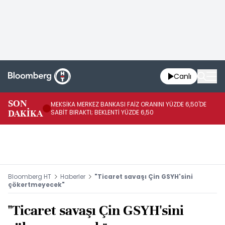
Canlı
SON
MEKSİKA MERKEZ BANKASI FAİZ ORANINI YÜZDE 6,50'DE
OY
DAKİKA
SABİT BIRAKTI; BEKLENTİ YÜZDE 6,50
AÇ
Bloomberg HT
Haberler
"Ticaret savaşı Çin GSYH'sini
çökertmeyecek"
"Ticaret savaşı Çin GSYH'sini