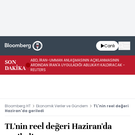
Canlı
ABD, İRAN-UMMAN ANLAŞMASININ AÇIKLANMASININ
AB
SON
ARDINDAN İRAN'A UYGULADIĞI ABLUKAYI KALDIRACAK -
GE
DAKİKA
REUTERS
UY
Bloomberg HT
Ekonomik Veriler ve Gündem
TL'nin reel değeri
Haziran'da geriledi
TL'nin reel değeri Haziran'da