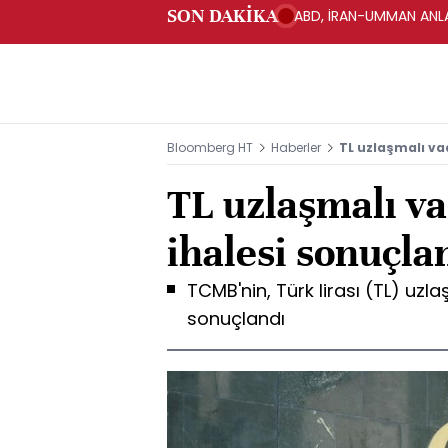
SON DAKİKA
ABD, İRAN-UMMAN ANLA
Bloomberg HT
Haberler
TL uzlaşmalı va
TL uzlaşmalı va
ihalesi sonuçla
TCMB'nin, Türk lirası (TL) uzla
sonuçlandı