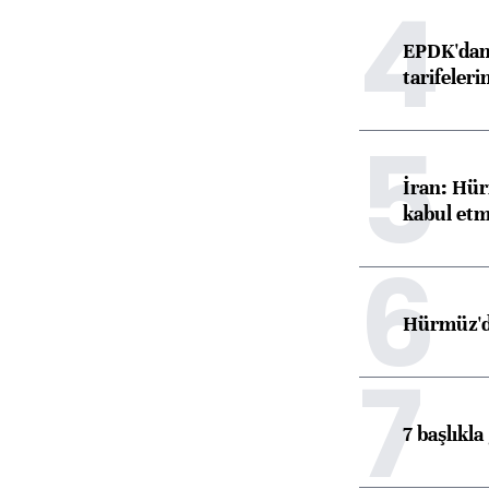
4
EPDK'dan 
tarifeleri
5
İran: Hür
kabul etm
6
Hürmüz'de
7
7 başlıkla