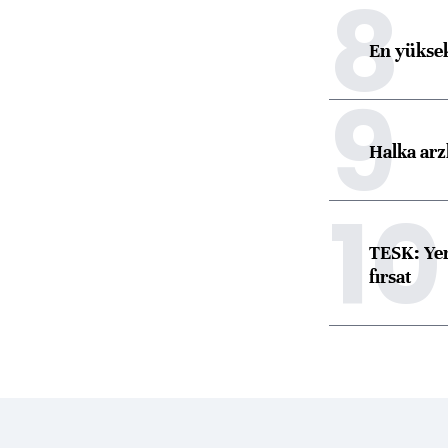
8
En yüksek
9
Halka arz
10
TESK: Yen
fırsat