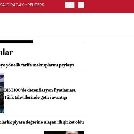
 KALDIRACAK -REUTERS
ABD DIŞİŞLERİ BAKANLIĞI
UYGULANACAK
nlar
ye yönelik tarife mektuplarını paylaştı
BIST100’de dezenflasyon fiyatlaması,
Türk tahvillerinde getiri avantajı
olarlık piyasa değerine ulaşan ilk şirket oldu