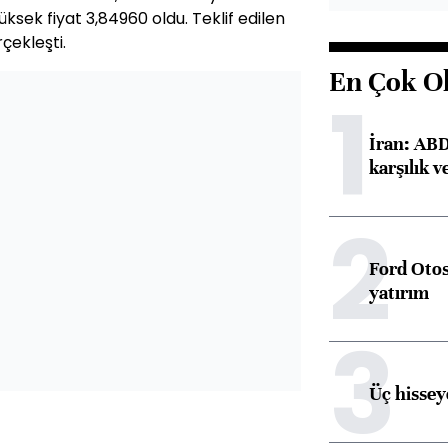
üksek fiyat 3,84960 oldu. Teklif edilen
çekleşti.
En Çok O
1
İran: ABD 
karşılık v
2
Ford Otos
yatırım
3
Üç hisseye