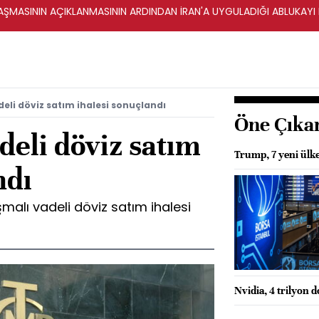
ŞMASININ AÇIKLANMASININ ARDINDAN İRAN'A UYGULADIĞI ABLUKAYI
deli döviz satım ihalesi sonuçlandı
Öne Çıka
deli döviz satım
Trump, 7 yeni ülke
ndı
şmalı vadeli döviz satım ihalesi
Nvidia, 4 trilyon d