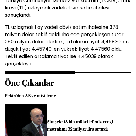
Türkiye Cumhuriyet Merkez Bankası'nın (TCMB), Türk
lirası (TL) uzlaşmalı vadeli döviz satım ihalesi
sonuçlandı.
TL uzlaşmalı 1 ay vadeli döviz satım ihalesine 378
milyon dolar teklif geldi. İhalede gerçekleşen tutar
250 milyon dolar olurken, ortalama fiyat 4,46830, en
düşük fiyat 4,45740, en yüksek fiyat 4,47560 oldu.
Teklif edilen ortalama fiyat ise 4,45039 olarak
gerçekleşti.
Öne Çıkanlar
Pekin'den AB'ye misilleme
Şimşek: 18 bin mükellefimiz vergi
matrahını 32 milyar lira artırdı