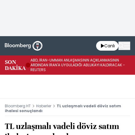
Canlı
ABD, İRAN-UMMAN ANLAŞMASININ AÇIKLANMASININ
AB
SON
ARDINDAN İRAN'A UYGULADIĞI ABLUKAYI KALDIRACAK -
GE
DAKİKA
REUTERS
UY
Bloomberg HT
Haberler
TL uzlaşmalı vadeli döviz satım
ihalesi sonuçlandı
TL uzlaşmalı vadeli döviz satım