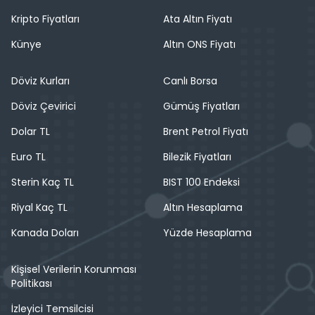
Kripto Fiyatları
Ata Altın Fiyatı
Künye
Altın ONS Fiyatı
Döviz Kurları
Canlı Borsa
Döviz Çevirici
Gümüş Fiyatları
Dolar TL
Brent Petrol Fiyatı
Euro TL
Bilezik Fiyatları
Sterin Kaç TL
BIST 100 Endeksi
Riyal Kaç TL
Altın Hesaplama
Kanada Doları
Yüzde Hesaplama
Kişisel Verilerin Korunması
Politikası
İzleyici Temsilcisi