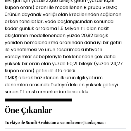
194 gün için yüzde 32,86 bileşik getiri (yüzde 16,38
kupon oranı) oranı ile modellenen B grubu VDMK;
ürünün dayanak varlığı olan kredilerinden sağlanan
erken tahsilatlar, vade başlangıcından sonunda
kadar günlük ortalama 1,5 Milyon TL olan nakit
akışlarının modellenenden yüzde 20,92 bileşik
yeniden nemalandırma oranından daha iyi bir getiri
ile yönetilmesi ve ürün tasarımdaki ihtiyatlı
varsayımlar sebepleriyle beklenenden çok daha
yüksek bir oran olan yüzde 50,21 bileşik (yüzde 24,27
kupon oranı) getiri ile itfa edildi.
TMKŞ olarak hazırlanan ilk ürün ilgili yatırım
dönemleri arasında Türkiye'deki en yüksek getiriyi
sunan TL enstrümanlardan birisi oldu.
Öne Çıkanlar
Türkiye ile Suudi Arabistan arasında enerji anlaşması