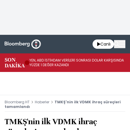
Canlı
SON
YEN, ABD İSTİHDAM VERİLERİ SONRASI DOLAR KARŞISINDA
AB
DAKİKA
YÜZDE 1 DEĞER KAZANDI
YÜ
Bloomberg HT
Haberler
TMKŞ'nin ilk VDMK ihraç süreçleri
tamamlandı
TMKŞ'nin ilk VDMK ihraç