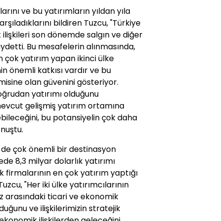
larını ve bu yatırımların yıldan yıla
şıladıklarını bildiren Tuzcu, "Türkiye
 ilişkileri son dönemde salgın ve diğer
detti. Bu mesafelerin alınmasında,
n çok yatırım yapan ikinci ülke
n önemli katkısı vardır ve bu
misine olan güvenini gösteriyor.
doğrudan yatırımı olduğunu
mevcut gelişmiş yatırım ortamına
bileceğini, bu potansiyelin çok daha
onuştu.
n de çok önemli bir destinasyon
de 8,3 milyar dolarlık yatırımı
 firmalarının en çok yatırım yaptığı
uzcu, "Her iki ülke yatırımcılarının
iz arasındaki ticari ve ekonomik
duğunu ve ilişkilerimizin stratejik
 ekonomik ilişkilerden geleceğini