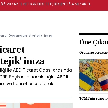
 8,5 MİLYAR TL NET KAR ELDE ETTİ; BEKLENTİ 5,4 MİLYAR TL
aret Odasından 'stratejik' imza
Öne Çıka
icaret
Organize perakende
tejik' imza
liği ile ABD Ticaret Odası arasında
BB Başkanı Hisarcıklıoğlu, ABD'li
tırım ve ticaret üssü olarak
TCMB'nin rezervle