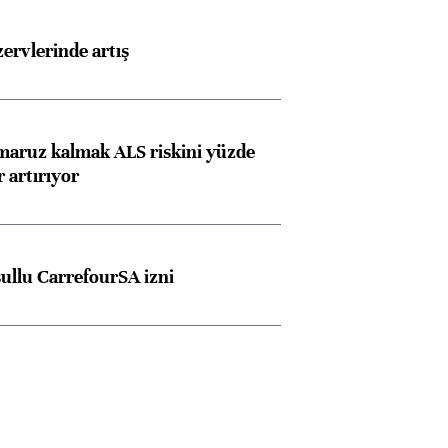
rvlerinde artış
 maruz kalmak ALS riskini yüzde
 artırıyor
şullu CarrefourSA izni