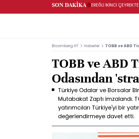
SON DAKİKA
EREĞLİ İKİNCİ ÇEYREKTE
Bloomberg HT
Haberler
TOBB ve ABD Tic
TOBB ve ABD T
Odasından 'stra
Türkiye Odalar ve Borsalar Bir
Mutabakat Zaptı imzalandı. TO
yatırımcıları Türkiye'yi bir ya
değerlendirmeye davet etti.