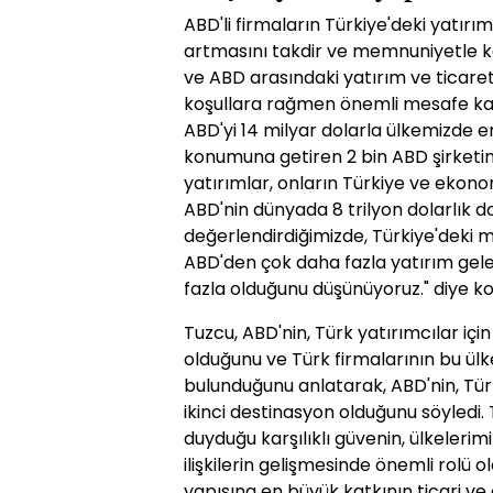
ABD'li firmaların Türkiye'deki yatırım
artmasını takdir ve memnuniyetle kar
ve ABD arasındaki yatırım ve ticaret
koşullara rağmen önemli mesafe kay
ABD'yi 14 milyar dolarla ülkemizde e
konumuna getiren 2 bin ABD şirketini
yatırımlar, onların Türkiye ve ekono
ABD'nin dünyada 8 trilyon dolarlık 
değerlendirdiğimizde, Türkiye'deki 
ABD'den çok daha fazla yatırım gele
fazla olduğunu düşünüyoruz." diye k
Tuzcu, ABD'nin, Türk yatırımcılar içi
olduğunu ve Türk firmalarının bu ülke
bulunduğunu anlatarak, ABD'nin, Türk
ikinci destinasyon olduğunu söyledi. T
duyduğu karşılıklı güvenin, ülkelerim
ilişkilerin gelişmesinde önemli rolü ol
yapısına en büyük katkının ticari ve