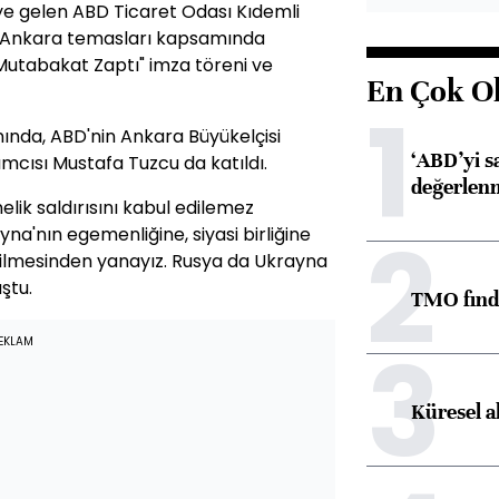
'ye gelen ABD Ticaret Odası Kıdemli
ın Ankara temasları kapsamında
utabakat Zaptı" imza töreni ve
En Çok O
1
anında, ABD'nin Ankara Büyükelçisi
‘ABD’yi s
ımcısı Mustafa Tuzcu da katıldı.
değerlen
lik saldırısını kabul edilemez
2
yna'nın egemenliğine, siyasi birliğine
ilmesinden yanayız. Rusya da Ukrayna
ştu.
TMO fındık
3
EKLAM
Küresel a