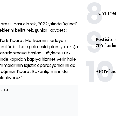
8
TCMB reze
caret Odası olarak, 2022 yılında üçüncü
9
klerini belirtirek, şunları kaydetti:
Pestisite
Türk Ticaret Merkezi'nin ilerleyen
70’e kadar
rütür bir hale gelmesini planlıyoruz. Şu
ararlanmaya başladı. Böylece Türk
10
şinde kapıdan kapıya hizmet verir hale
rmalarının lojistik operasyonlarını da
A101'e ko
k ağımızı Ticaret Bakanlığımızın da
lanlıyoruz."
EKLAM