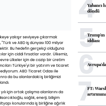
4
Yabancı h
döndü
5
Trump'ın 
ülkeye yakışır seviyeye çıkarmak
iddiası
u, "Türk ve ABD iş dünyası 100 milyar
cektir. Bu hedefin gerçekçi olduğuna
6
lar için ciddi fırsatlar vardır. Ülkemiz,
evre ülkeler için de cazip bir üretim
Avrupa'da
cıları Türkiye'yi bir yatırım ve ticaret
ediyorum. ABD Ticaret Odası ile
7
a da bu alanlardaki iş birliğimizi
landı.
FT: Warsh
ılı için ortak çalışma alanlarını da
artırımın
arcıklıoğlu, sağlık, enerji, bilişim
altyapı konularında iş birliğine ağırlık