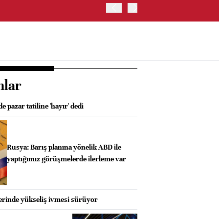
BORSA İSTANBUL'DA BIST
nlar
 pazar tatiline 'hayır' dedi
Rusya: Barış planına yönelik ABD ile
yaptığımız görüşmelerde ilerleme var
rinde yükseliş ivmesi sürüyor