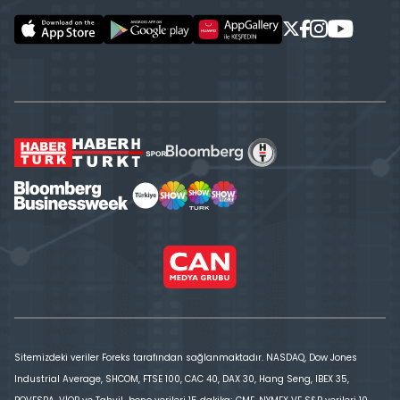
Sitemizdeki veriler Foreks tarafından sağlanmaktadır. NASDAQ, Dow Jones
Industrial Average, SHCOM, FTSE 100, CAC 40, DAX 30, Hang Seng, IBEX 35,