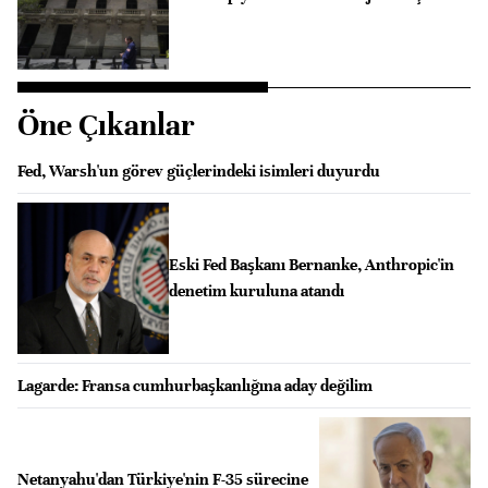
Öne Çıkanlar
Fed, Warsh'un görev güçlerindeki isimleri duyurdu
Eski Fed Başkanı Bernanke, Anthropic'in
denetim kuruluna atandı
Lagarde: Fransa cumhurbaşkanlığına aday değilim
Netanyahu'dan Türkiye'nin F-35 sürecine