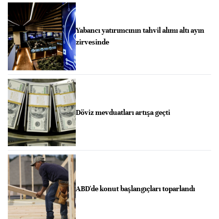
Yabancı yatırımcının tahvil alımı altı ayın
zirvesinde
Döviz mevduatları artışa geçti
ABD'de konut başlangıçları toparlandı