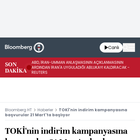
Canlı
ABD, İRAN-UMMAN ANLAŞMASININ AÇIKLANMASININ
AB
SON
ARDINDAN İRAN'A UYGULADIĞI ABLUKAYI KALDIRACAK -
GE
DAKİKA
REUTERS
UY
Bloomberg HT
Haberler
TOKİ'nin indirim kampanyasına
başvurular 21 Mart'ta başlıyor
TOKİ'nin indirim kampanyasına