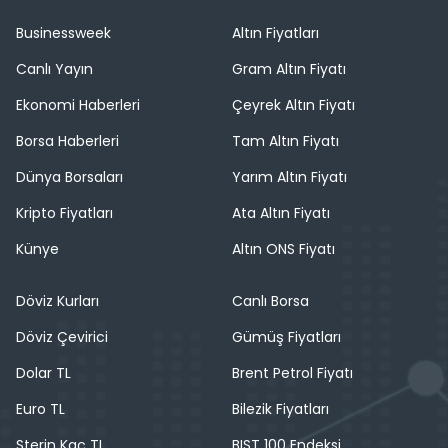
Businessweek
Altın Fiyatları
Canlı Yayın
Gram Altın Fiyatı
Ekonomi Haberleri
Çeyrek Altın Fiyatı
Borsa Haberleri
Tam Altın Fiyatı
Dünya Borsaları
Yarım Altın Fiyatı
Kripto Fiyatları
Ata Altın Fiyatı
Künye
Altın ONS Fiyatı
Döviz Kurları
Canlı Borsa
Döviz Çevirici
Gümüş Fiyatları
Dolar TL
Brent Petrol Fiyatı
Euro TL
Bilezik Fiyatları
Sterin Kaç TL
BIST 100 Endeksi