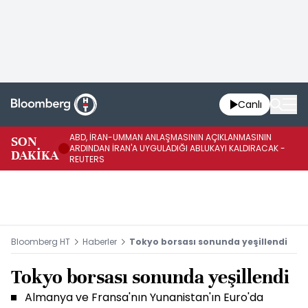
Canlı
ABD, İRAN-UMMAN ANLAŞMASININ AÇIKLANMASININ
AB
SON
ARDINDAN İRAN'A UYGULADIĞI ABLUKAYI KALDIRACAK -
GE
DAKİKA
REUTERS
UY
Bloomberg HT
Haberler
Tokyo borsası sonunda yeşillendi
Tokyo borsası sonunda yeşillendi
Almanya ve Fransa'nın Yunanistan'ın Euro'da