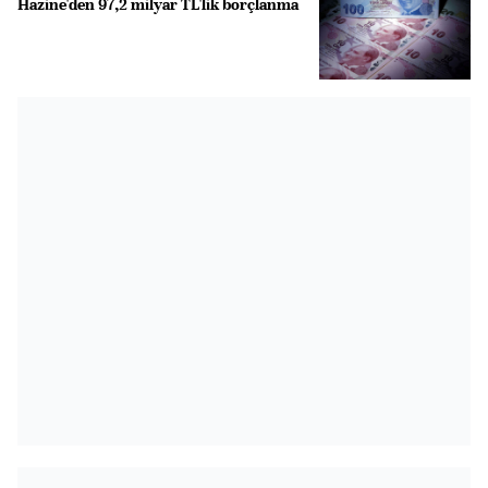
Hazine'den 97,2 milyar TL'lik borçlanma