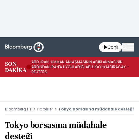
Canlı
ABD, İRAN-UMMAN ANLAŞMASININ AÇIKLANMASININ
AB
SON
ARDINDAN İRAN'A UYGULADIĞI ABLUKAYI KALDIRACAK -
GE
DAKİKA
REUTERS
UY
Bloomberg HT
Haberler
Tokyo borsasına müdahale desteği
Tokyo borsasına müdahale
desteği