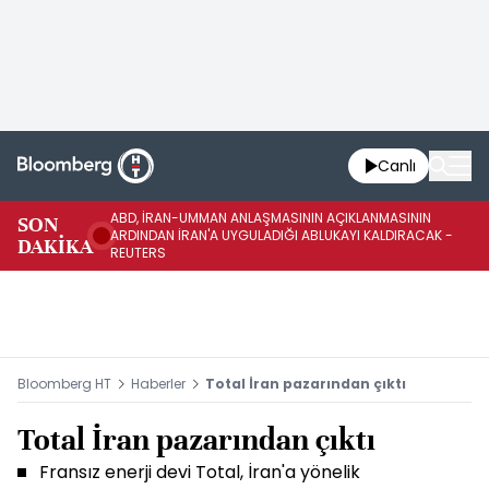
Canlı
ABD, İRAN-UMMAN ANLAŞMASININ AÇIKLANMASININ
AB
SON
ARDINDAN İRAN'A UYGULADIĞI ABLUKAYI KALDIRACAK -
GE
DAKİKA
REUTERS
UY
Bloomberg HT
Haberler
Total İran pazarından çıktı
Total İran pazarından çıktı
Fransız enerji devi Total, İran'a yönelik