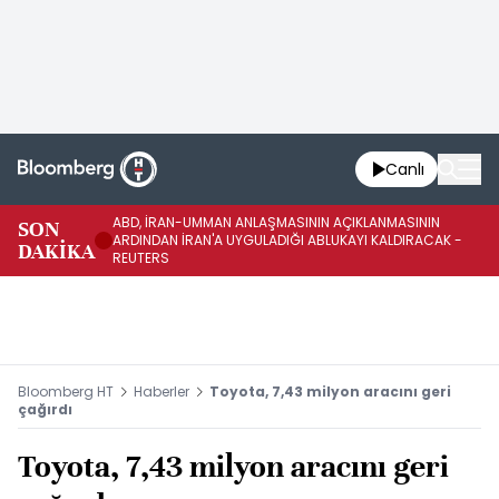
Canlı
ABD, İRAN-UMMAN ANLAŞMASININ AÇIKLANMASININ
AB
SON
ARDINDAN İRAN'A UYGULADIĞI ABLUKAYI KALDIRACAK -
GE
DAKİKA
REUTERS
UY
Bloomberg HT
Haberler
Toyota, 7,43 milyon aracını geri
çağırdı
Toyota, 7,43 milyon aracını geri