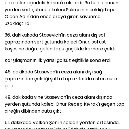
ceza alanı içindeki Adrian'a aktardı. Bu futbolcunun
yerden sert şutunda kaleci Sulima'nın çeldiği topu
Olcan Adın'dan önce araya giren savunma
uzaklaştırdı.
36. dakikakada Stasevich'in ceza alanı dış sol
çaprazından sert şutunda kaleci Onur, sol üst
köşesine doğru gelen topu güçlükle kornere çeldi.
Karşılaşmanın ilk yarısı golsüz eşitlikle sona erdi.
46. dakikada Stasevch'in ceza alanı dışı sağ
çaprazından çektiği şutta top az farkla üsten auta
gitti.
49. dakikada yine Stasevich'in ceza alanı dışında
yerden şutunda kaleci Onur Recep Kıvrak'ı geçen top
direğin dibinden auta çıktı.
51. dakikada Volkan Şen'in soldan yerden ortasında,