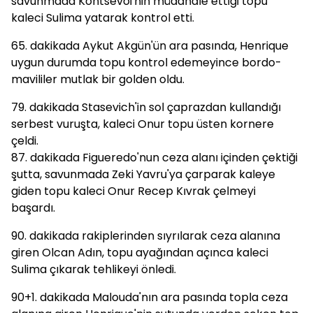
savunmada Kontsevoi'nin müdahale ettiği topu
kaleci Sulima yatarak kontrol etti.
65. dakikada Aykut Akgün'ün ara pasında, Henrique
uygun durumda topu kontrol edemeyince bordo-
mavililer mutlak bir golden oldu.
79. dakikada Stasevich'in sol çaprazdan kullandığı
serbest vuruşta, kaleci Onur topu üsten kornere
çeldi.
87. dakikada Figueredo'nun ceza alanı içinden çektiği
şutta, savunmada Zeki Yavru'ya çarparak kaleye
giden topu kaleci Onur Recep Kıvrak çelmeyi
başardı.
90. dakikada rakiplerinden sıyrılarak ceza alanına
giren Olcan Adın, topu ayağından açınca kaleci
Sulima çıkarak tehlikeyi önledi.
90+1. dakikada Malouda'nın ara pasında topla ceza