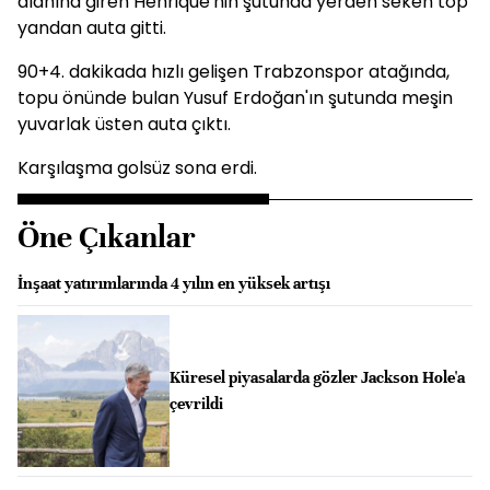
alanına giren Henrique'nin şutunda yerden seken top
yandan auta gitti.
90+4. dakikada hızlı gelişen Trabzonspor atağında,
topu önünde bulan Yusuf Erdoğan'ın şutunda meşin
yuvarlak üsten auta çıktı.
Karşılaşma golsüz sona erdi.
Öne Çıkanlar
İnşaat yatırımlarında 4 yılın en yüksek artışı
Küresel piyasalarda gözler Jackson Hole'a
çevrildi