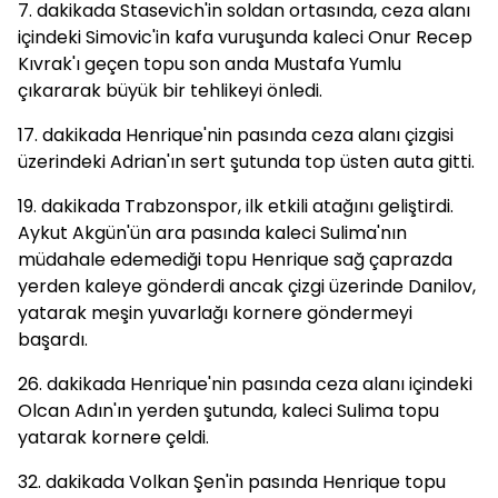
7. dakikada Stasevich'in soldan ortasında, ceza alanı
içindeki Simovic'in kafa vuruşunda kaleci Onur Recep
Kıvrak'ı geçen topu son anda Mustafa Yumlu
çıkararak büyük bir tehlikeyi önledi.
17. dakikada Henrique'nin pasında ceza alanı çizgisi
üzerindeki Adrian'ın sert şutunda top üsten auta gitti.
19. dakikada Trabzonspor, ilk etkili atağını geliştirdi.
Aykut Akgün'ün ara pasında kaleci Sulima'nın
müdahale edemediği topu Henrique sağ çaprazda
yerden kaleye gönderdi ancak çizgi üzerinde Danilov,
yatarak meşin yuvarlağı kornere göndermeyi
başardı.
26. dakikada Henrique'nin pasında ceza alanı içindeki
Olcan Adın'ın yerden şutunda, kaleci Sulima topu
yatarak kornere çeldi.
32. dakikada Volkan Şen'in pasında Henrique topu