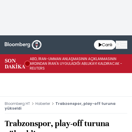
Canlı
ABD, İRAN-UMMAN ANLAŞMASININ AÇIKLANMASININ
AB
SON
ARDINDAN İRAN'A UYGULADIĞI ABLUKAYI KALDIRACAK -
GE
DAKİKA
REUTERS
UY
Bloomberg HT
Haberler
Trabzonspor, play-off turuna
yükseldi
Trabzonspor, play-off turuna