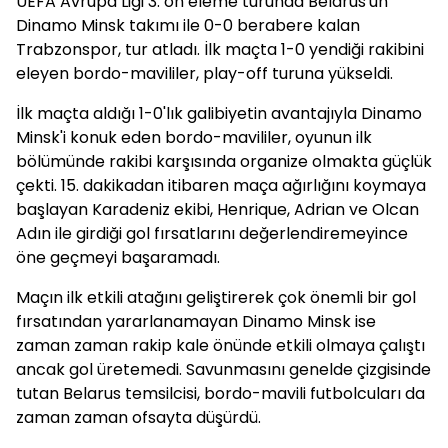
UEFA Avrupa Ligi 3. ön eleme turunda Belarus'un
Dinamo Minsk takımı ile 0-0 berabere kalan
Trabzonspor, tur atladı. İlk maçta 1-0 yendiği rakibini
eleyen bordo-mavililer, play-off turuna yükseldi.
İlk maçta aldığı 1-0'lık galibiyetin avantajıyla Dinamo
Minsk'i konuk eden bordo-mavililer, oyunun ilk
bölümünde rakibi karşısında organize olmakta güçlük
çekti. 15. dakikadan itibaren maça ağırlığını koymaya
başlayan Karadeniz ekibi, Henrique, Adrian ve Olcan
Adın ile girdiği gol fırsatlarını değerlendiremeyince
öne geçmeyi başaramadı.
Maçın ilk etkili atağını geliştirerek çok önemli bir gol
fırsatından yararlanamayan Dinamo Minsk ise
zaman zaman rakip kale önünde etkili olmaya çalıştı
ancak gol üretemedi. Savunmasını genelde çizgisinde
tutan Belarus temsilcisi, bordo-mavili futbolcuları da
zaman zaman ofsayta düşürdü.