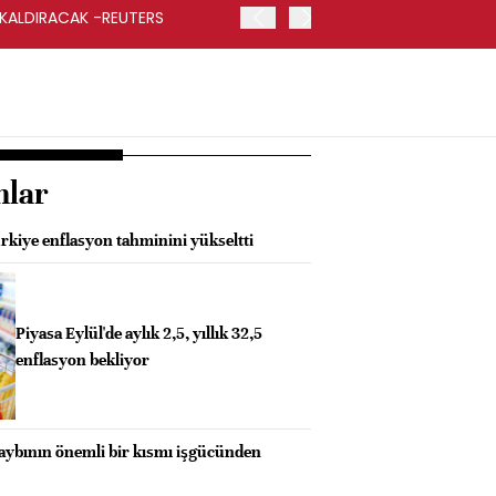
 KALDIRACAK -REUTERS
ABD DIŞİŞLERİ BAKANLIĞI
UYGULANACAK
nlar
kiye enflasyon tahminini yükseltti
Piyasa Eylül'de aylık 2,5, yıllık 32,5
enflasyon bekliyor
kaybının önemli bir kısmı işgücünden