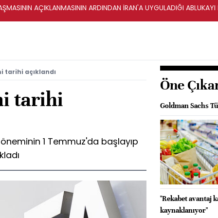
ŞMASININ AÇIKLANMASININ ARDINDAN İRAN'A UYGULADIĞI ABLUKAYI
 tarihi açıklandı
Öne Çıka
 tarihi
Goldman Sachs Tür
r döneminin 1 Temmuz'da başlayıp
kladı
"Rekabet avantaj 
kaynaklanıyor"