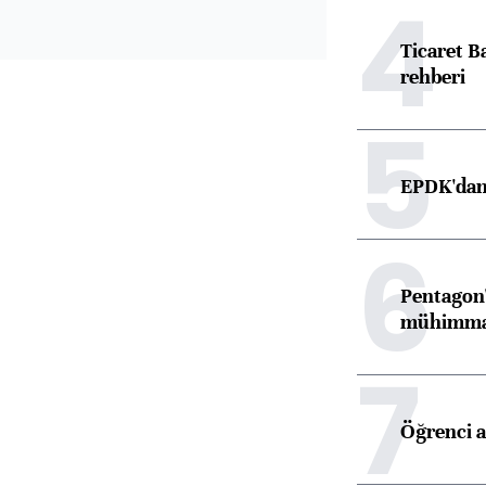
4
Ticaret B
rehberi
5
EPDK'dan 
6
Pentagon'
mühimmat 
7
Öğrenci a