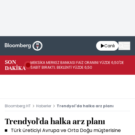
Canlı
SON
MEKSİKA MERKEZ BANKASI FAİZ ORANINI YÜZDE 6,50'DE
OY
DAKİKA
SABİT BIRAKTI; BEKLENTİ YÜZDE 6,50
AÇ
Bloomberg HT
Haberler
Trendyol'da halka arz planı
Trendyol'da halka arz planı
Türk üreticiyi Avrupa ve Orta Doğu müşterisine