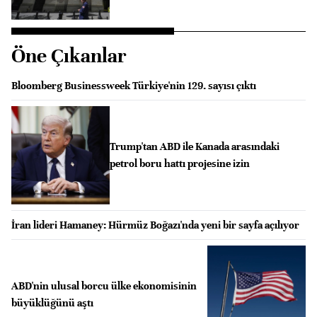
Öne Çıkanlar
Bloomberg Businessweek Türkiye'nin 129. sayısı çıktı
Trump'tan ABD ile Kanada arasındaki
petrol boru hattı projesine izin
İran lideri Hamaney: Hürmüz Boğazı'nda yeni bir sayfa açılıyor
ABD'nin ulusal borcu ülke ekonomisinin
büyüklüğünü aştı