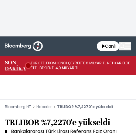
Canlı
SON
TÜRK TELEKOM İKİNCİ ÇEYREKTE 6 MİLYAR TL NET KAR ELDE
AB
DAKİKA
ETTİ; BEKLENTİ 4,9 MİLYAR TL
İR
Bloomberg HT
Haberler
TRLIBOR %7,2270'e yükseldi
TRLIBOR %7,2270'e yükseldi
Bankalararası Türk Lirası Referans Faiz Oranı