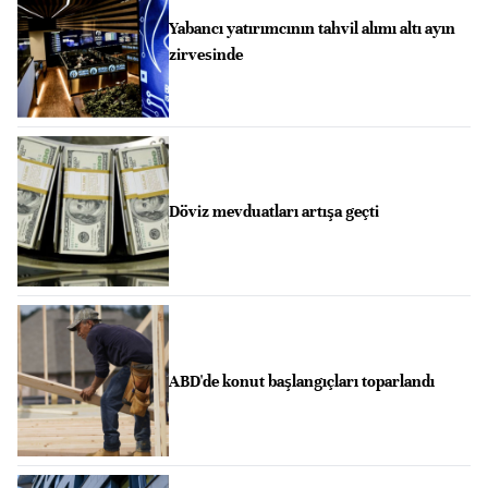
Yabancı yatırımcının tahvil alımı altı ayın
zirvesinde
Döviz mevduatları artışa geçti
ABD'de konut başlangıçları toparlandı