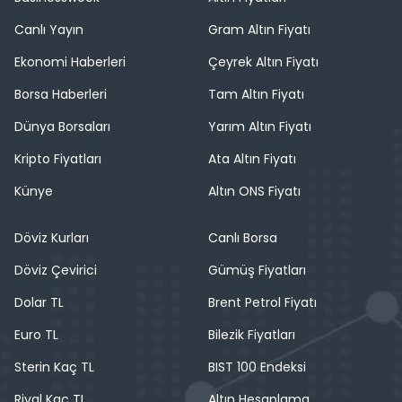
Canlı Yayın
Gram Altın Fiyatı
Ekonomi Haberleri
Çeyrek Altın Fiyatı
Borsa Haberleri
Tam Altın Fiyatı
Dünya Borsaları
Yarım Altın Fiyatı
Kripto Fiyatları
Ata Altın Fiyatı
Künye
Altın ONS Fiyatı
Döviz Kurları
Canlı Borsa
Döviz Çevirici
Gümüş Fiyatları
Dolar TL
Brent Petrol Fiyatı
Euro TL
Bilezik Fiyatları
Sterin Kaç TL
BIST 100 Endeksi
Riyal Kaç TL
Altın Hesaplama