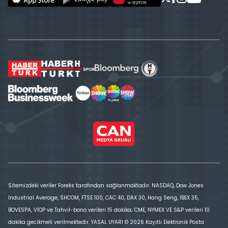
Sitemizdeki veriler Foreks tarafından sağlanmaktadır. NASDAQ, Dow Jones
Industrial Average, SHCOM, FTSE 100, CAC 40, DAX 30, Hang Seng, IBEX 35,
BOVESPA, VİOP ve Tahvil-bono verileri 15 dakika; CME, NYMEX VE S&P verileri 10
dakika gecikmeli verilmektedir. YASAL UYARI © 2026 Kayıtlı Elektronik Posta