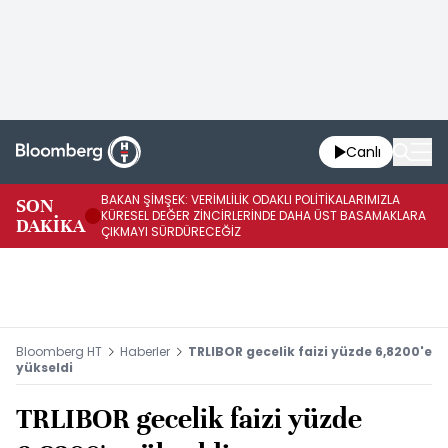
Canlı
BAKAN ŞİMŞEK: VERİMLİLİK ODAKLI POLİTİKALARIMIZLA
BA
SON
KÜRESEL DEĞER ZİNCİRLERİNDE DAHA ÜST BASAMAKLARA
VE
DAKİKA
ÇIKMAYI SÜRDÜRECEĞİZ
DÖ
Bloomberg HT
Haberler
TRLIBOR gecelik faizi yüzde 6,8200'e
yükseldi
TRLIBOR gecelik faizi yüzde