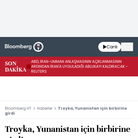
Canlı
ABD, İRAN-UMMAN ANLAŞMASININ AÇIKLANMASININ
AB
SON
ARDINDAN İRAN'A UYGULADIĞI ABLUKAYI KALDIRACAK -
GE
DAKİKA
REUTERS
UY
Bloomberg HT
Haberler
Troyka, Yunanistan için birbirine
girdi
Troyka, Yunanistan için birbirine