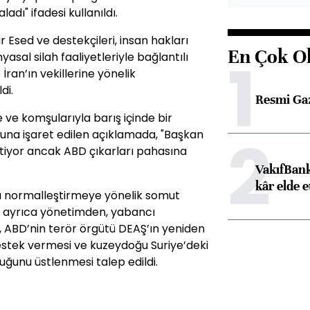
adı" ifadesi kullanıldı.
r Esed ve destekçileri, insan hakları
En Çok O
1
myasal silah faaliyetleriyle bağlantılı
 İran’ın vekillerine yönelik
di.
Resmi Ga
yle ve komşularıyla barış içinde bir
2
ğuna işaret edilen açıklamada, "Başkan
istiyor ancak ABD çıkarları pahasına
VakıfBank
kâr elde e
arı normalleştirmeye yönelik somut
, ayrıca yönetimden, yabancı
si, ABD’nin terör örgütü DEAŞ’ın yeniden
stek vermesi ve kuzeydoğu Suriye’deki
uğunu üstlenmesi talep edildi.