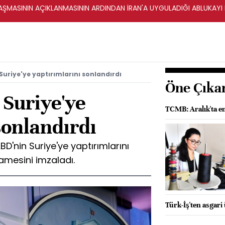
ŞMASININ AÇIKLANMASININ ARDINDAN İRAN'A UYGULADIĞI ABLUKAYI
uriye'ye yaptırımlarını sonlandırdı
Öne Çıka
Suriye'ye
TCMB: Aralık'ta e
sonlandırdı
'nin Suriye'ye yaptırımlarını
amesini imzaladı.
Türk-İş'ten asgari