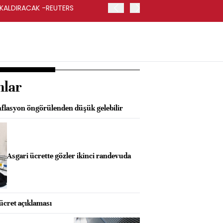
 KALDIRACAK -REUTERS
ABD DIŞİŞLERİ BAKANLIĞI
UYGULANACAK
nlar
nflasyon öngörülenden düşük gelebilir
Asgari ücrette gözler ikinci randevuda
 ücret açıklaması