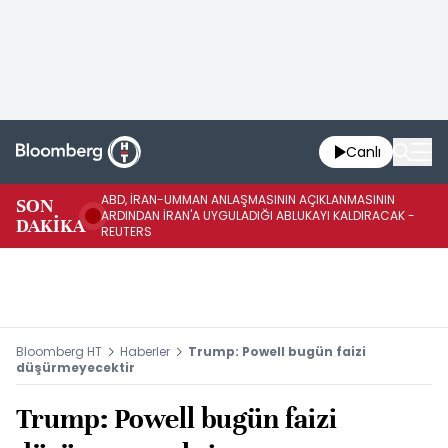
Canlı
ABD, İRAN-UMMAN ANLAŞMASININ AÇIKLANMASININ
AB
SON
ARDINDAN İRAN'A UYGULADIĞI ABLUKAYI KALDIRACAK -
GE
DAKİKA
REUTERS
UY
Bloomberg HT
Haberler
Trump: Powell bugün faizi
düşürmeyecektir
Trump: Powell bugün faizi