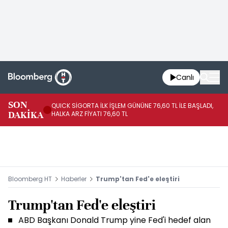
Canlı
SON
QUICK SİGORTA İLK İŞLEM GÜNÜNE 76,60 TL İLE BAŞLADI,
BI
DAKİKA
HALKA ARZ FİYATI 76,60 TL
PU
Bloomberg HT
Haberler
Trump'tan Fed'e eleştiri
Trump'tan Fed'e eleştiri
ABD Başkanı Donald Trump yine Fed'i hedef alan