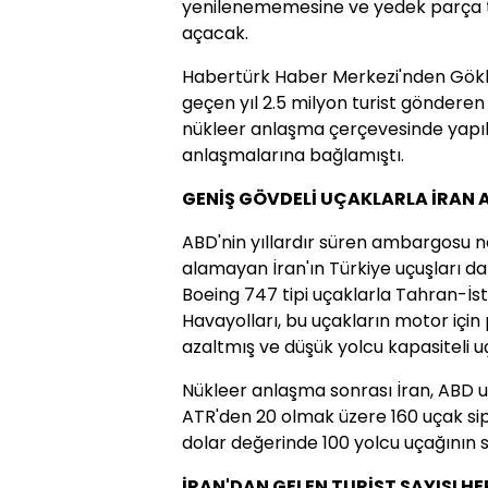
yenilenememesine ve yedek parça 
açacak.
Habertürk Haber Merkezi'nden Gökha
geçen yıl 2.5 milyon turist gönderen
nükleer anlaşma çerçevesinde yapıl
anlaşmalarına bağlamıştı.
GENİŞ GÖVDELİ UÇAKLARLA İRAN 
ABD'nin yıllardır süren ambargosu 
alamayan İran'ın Türkiye uçuşları da 
Boeing 747 tipi uçaklarla Tahran-İs
Havayolları, bu uçakların motor içi
azaltmış ve düşük yolcu kapasiteli u
Nükleer anlaşma sonrası İran, ABD u
ATR'den 20 olmak üzere 160 uçak sipar
dolar değerinde 100 yolcu uçağının s
İRAN'DAN GELEN TURİST SAYISI H