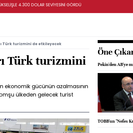
ÜKSELİŞLE 4.300 DOLAR SEVİYESİNİ GÖRDÜ
 Türk turizmini de etkileyecek
Öne Çıka
ı Türk turizmini
Pekin'den AB'ye m
arın ekonomik gücünün azalmasının
 komşu ülkeden gelecek turist
TOBB'un "Nefes Kre