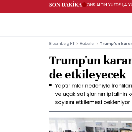
SON DAKİKA
ONS ALTIN YÜZDE 1,4 Y
Bloomberg HT
Haberler
Trump'un kararı
Trump'un karar
de etkileyecek
Yaptırımlar nedeniyle İranlıl
ve uçak satışlarının iptalinin
sayısını etkilemesi bekleniyor