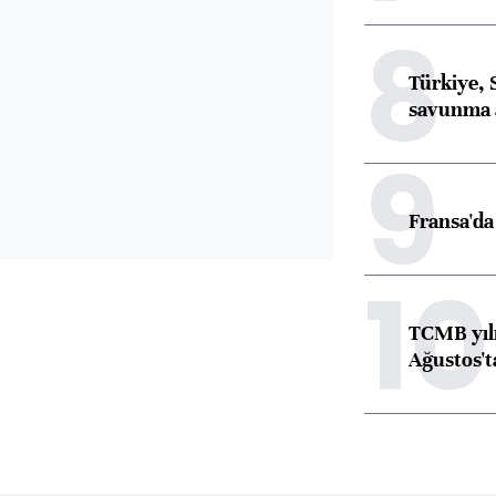
8
Türkiye, 
savunma 
9
Fransa'da 
10
TCMB yılı
Ağustos't