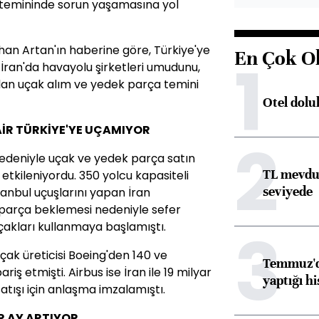
temininde sorun yaşamasına yol
n Artan'ın haberine göre, Türkiye'ye
En Çok O
1
 İran'da havayolu şirketleri umudunu,
an uçak alım ve yedek parça temini
Otel dolu
AİR TÜRKİYE'YE UÇAMIYOR
2
nedeniyle uçak ve yedek parça satın
TL mevdua
etkileniyordu. 350 yolcu kapasiteli
seviyede
tanbul uçuşlarını yapan İran
n parça beklemesi nedeniyle sefer
3
çakları kullanmaya başlamıştı.
çak üreticisi Boeing'den 140 ve
Temmuz'da
iş etmişti. Airbus ise İran ile 19 milyar
yaptığı hi
atışı için anlaşma imzalamıştı.
ER AY ARTIYOR