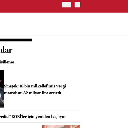
SK HYNIX, GÜNEY KORE'D
YATIRIM YAPACAK- BN
nlar
isilleme
Şimşek: 18 bin mükellefimiz vergi
matrahını 32 milyar lira artırdı
disi" KOBİ'ler için yeniden başlıyor