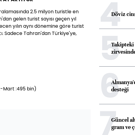
4
ıralamasında 2.5 milyon turistle en
Döviz cins
n'dan gelen turist sayısı geçen yıl
 gecen yılın aynı dönemine göre turist
5
tı. Sadece Tahran'dan Türkiye'ye,
Takipteki 
zirvesind
6
Almanya'd
-Mart :495 bin)
desteği
7
Güncel al
gram ve ç