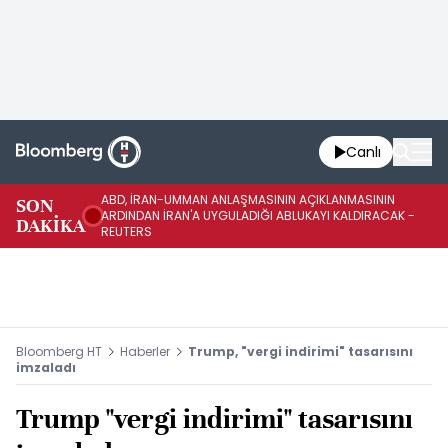
Canlı
ABD, İRAN-UMMAN ANLAŞMASININ AÇIKLANMASININ
AB
SON
ARDINDAN İRAN'A UYGULADIĞI ABLUKAYI KALDIRACAK -
GE
DAKİKA
REUTERS
UY
Bloomberg HT
Haberler
Trump, "vergi indirimi" tasarısını
imzaladı
Trump "vergi indirimi" tasarısını