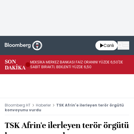
Canlı
SON
MEKSİKA MERKEZ BANKASI FAİZ ORANINI YÜZDE 6,50'DE
OY
DAKİKA
SABİT BIRAKTI; BEKLENTİ YÜZDE 6,50
AÇ
Bloomberg HT
Haberler
TSK Afrin'e ilerleyen terör örgütü
konvoyunu vurdu
TSK Afrin'e ilerleyen terör örgütü