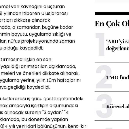
temel veri kaynağını oluşturan
 yılından itibaren Uluslararası
tları dikkate alınarak
En Çok O
1
klamada, o zamandan bugüne kadar
hmin boyutu, uygulama sıklığı ve
ılan nüfus projeksiyonunda zaman
‘ABD’yi s
 olduğu kaydedildi.
değerlen
2
ırmasına ilişkin en son
 yapıldığı anımsatılan açıklamada,
lemeleri ve önerileri dikkate alınarak,
TMO fındık
uygulama yerine, yılın tüm haftalarını
a geçildiği kaydedildi.
3
 uluslararası iş gücü göstergelerindeki
mak amacıyla işsizliğin ölçümündeki
Küresel a
as alınacak sürenin "3 aydan" "4
açıklamada, bu dönemde yapılan
2014 yılı yeni idari bölünüşünün, kent-kır