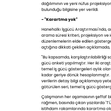
dağılımının ve yeni nüfus projeksiyon
bulunduğu bilgisine yer verildi.
- "Karartma yok"
Hanehalkı İşgücü Araştırması'nda, an
arama süresi kriteri, projeksiyon ve i
düzenlemelerin elde edilen göstergel
açtığına dikkati çekilen açıklamada, ş
"Bu kapsamda, karşılaştırılabilirliği 
gücü anketi yapılmıştır. Her iki ara
temel iş gücü göstergeleri aylık ol
kadar geriye dönük hesaplanmıştır.
verilerin detay bilgi açıklamaya yet
götürülen seri, temel iş gücü gösterg
Çalışmanın her aşamasının şeffaf bi
rağmen, basında çıkan yazılarda 'TÜİK'
istihdam rakamlarında karartma olduğ