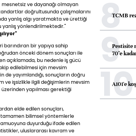
8
ik mesnetsiz ve dayanağı olmayan
tandartlar doğrultusunda çalışmalarını
TCMB reze
 yanlış algı yaratmakta ve ürettiği
yu yanlış yönlendirilmektedir."
9
şılıyor"
ri barındıran bir yapıya sahip
Pestisite
oğrudan önceki dönem sonuçları ile
70’e kadar
tilen açıklamada, bu nedenle iş gücü
10
akip edilebilmesi için mevsim
rin de yayımlandığı, sonuçların doğru
ve işsizlikle ilgili değişimlerin mevsim
A101'e ko
r üzerinden yapılması gerektiği
ardan elde edilen sonuçları,
a tamamen bilimsel yöntemlerle
 kamuoyuna duyurduğu ifade edilen
atistikler, uluslararası kavram ve