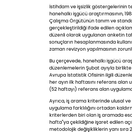
İstihdam ve işsizlik göstergelerinin 
hanehalkı işgücü araştırmasının, 1988
Çalışma Örgütünün tanım ve standar
gerçekleştirildiği ifade edilen açı
düzenli olarak uygulanan anketin ta
sonuçların hesaplanmasında kullan
zaman revizyon yapılmasının zorunlu
Bu çerçevede, hanehalkı işgücü araşt
düzenlemelerin Şubat ayıyla birlikte
Avrupa İstatistik Ofisinin ilgili düzen
her ayın ilk haftasını referans alan 
(52 haftayı) referans alan uygulamay
Ayrıca, iş arama kriterinde ulusal ve
uygulama farklılığını ortadan kaldır
kriterlerden biri olan iş aramada es
hafta"ya çekildiğine işaret edilen 
metodolojik değişikliklerin yanı sıra 