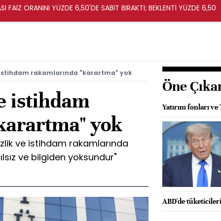
I FAİZ ORANINI YÜZDE 6,50'DE SABİT BIRAKTI; BEKLENTİ YÜZDE 6,50
ve istihdam rakamlarında "karartma" yok
Öne Çıka
ve istihdam
Yatırım fonları ve
karartma" yok
izlik ve istihdam rakamlarında
lsız ve bilgiden yoksundur"
ABD'de tüketiciler