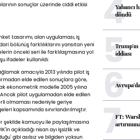
4
larının sonuçlar üzerinde ciddi etkisi
Yabancı h
döndü
5
ket tasarımı, alan uygulaması, iş
dari bölünüş farklılıklarını yansıtan yeni
Trump'ın 
erin önceki seri ile farklılaşmasına yol
iddiası
u ifadeler kullanıldı:
6
sağlamak amacıyla 2013 yılında pilot iş
ştırmadan elde edilen sonuçlara göre,
Avrupa'da
arak ekonometrik modelle 2005 yılına
 Ancak pilot uygulamadan elde edilen
7
erli olmaması nedeniyle geriye
eleri kapsamında sınırlandırılmıştır.
FT: Warsh
r şekilde kamuoyu ile paylaşılmasına
artırımın
in açıkladığı nisan ayı işsizlik ve
u' gibi asılsız ve bilgiden yoksun