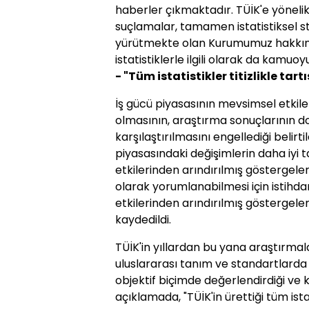
haberler çıkmaktadır. TÜİK'e yönel
suçlamalar, tamamen istatistiksel s
yürütmekte olan Kurumumuz hakkında
istatistiklerle ilgili olarak da kamuo
- "Tüm istatistikler titizlikle tartı
İş gücü piyasasının mevsimsel etkile
olmasının, araştırma sonuçlarının d
karşılaştırılmasını engellediği belir
piyasasındaki değişimlerin daha iyi t
etkilerinden arındırılmış göstergele
olarak yorumlanabilmesi için istihdam 
etkilerinden arındırılmış göstergele
kaydedildi.
TÜİK'in yıllardan bu yana araştırmal
uluslararası tanım ve standartlard
objektif biçimde değerlendirdiği ve
açıklamada, "TÜİK'in ürettiği tüm ist