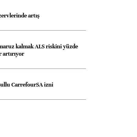
rvlerinde artış
 maruz kalmak ALS riskini yüzde
 artırıyor
şullu CarrefourSA izni