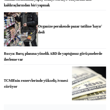
kaldıraçlarından biri yapmak
Organize perakende pazar tatiline 'hayır'
dedi
Rusya: Barış planına yönelik ABD ile yaptığımız görüşmelerde
ilerleme var
TCMB'nin rezervlerinde yükseliş ivmesi
sürüyor