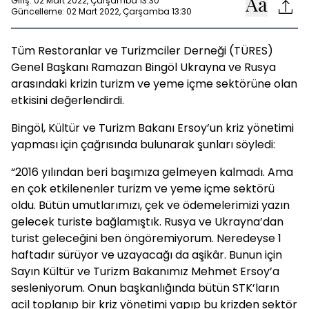
Giriş: 02 Mart 2022, Çarşamba 13:30
Güncelleme: 02 Mart 2022, Çarşamba 13:30
Tüm Restoranlar ve Turizmciler Derneği (TÜRES)
Genel Başkanı Ramazan Bingöl Ukrayna ve Rusya
arasındaki krizin turizm ve yeme içme sektörüne olan
etkisini değerlendirdi.
Bingöl, Kültür ve Turizm Bakanı Ersoy’un kriz yönetimi
yapması için çağrısında bulunarak şunları söyledi:
“2016 yılından beri başımıza gelmeyen kalmadı. Ama
en çok etkilenenler turizm ve yeme içme sektörü
oldu. Bütün umutlarımızı, çek ve ödemelerimizi yazın
gelecek turiste bağlamıştık. Rusya ve Ukrayna’dan
turist geleceğini ben öngöremiyorum. Neredeyse 1
haftadır sürüyor ve uzayacağı da aşikâr. Bunun için
Sayın Kültür ve Turizm Bakanımız Mehmet Ersoy’a
sesleniyorum. Onun başkanlığında bütün STK’ların
acil toplanıp bir kriz yönetimi yapıp bu krizden sektör