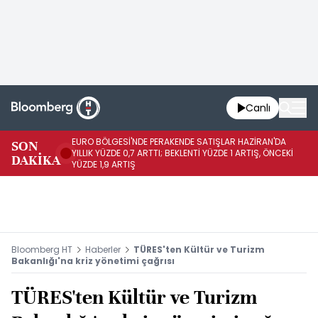
Canlı
EURO BÖLGESİ'NDE PERAKENDE SATIŞLAR HAZİRAN'DA
EU
SON
YILLIK YÜZDE 0,7 ARTTI; BEKLENTİ YÜZDE 1 ARTIŞ, ÖNCEKİ
AY
DAKİKA
YÜZDE 1,9 ARTIŞ
ÖN
Bloomberg HT
Haberler
TÜRES'ten Kültür ve Turizm
Bakanlığı'na kriz yönetimi çağrısı
TÜRES'ten Kültür ve Turizm