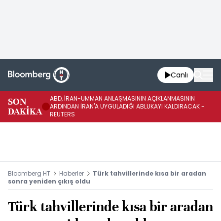
Canlı
ABD, İRAN-UMMAN ANLAŞMASININ AÇIKLANMASININ
AB
SON
ARDINDAN İRAN'A UYGULADIĞI ABLUKAYI KALDIRACAK -
GE
DAKİKA
REUTERS
UY
Bloomberg HT
Haberler
Türk tahvillerinde kısa bir aradan
sonra yeniden çıkış oldu
Türk tahvillerinde kısa bir aradan