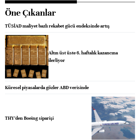
Öne Çıkanlar
TÜSİAD maliyet bazlı rekabet gücü endeksinde artış
Altın üst üste 6. haftalık kazancına
ilerliyor
Küresel piyasalarda gözler ABD verisinde
THY’den Boeing siparişi