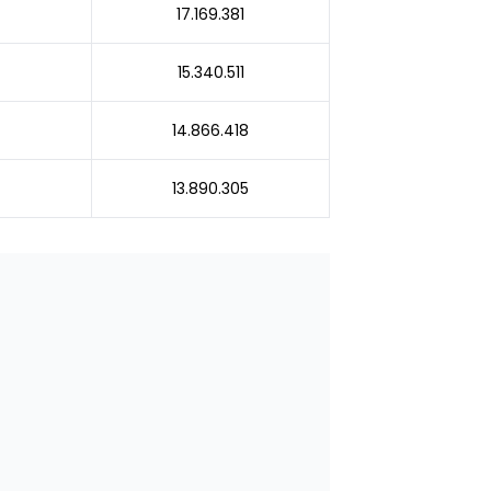
17.169.381
15.340.511
14.866.418
13.890.305