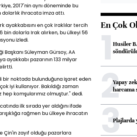
rkiye, 2017'nin aynı döneminde bu
dolarlık ihracata imza attı.
En Çok O
k ayakkabısını en çok Iraklılar tercih
1
6 bin dolarla Irak alırken, bu ülkeyi 56
yonu izledi.
Husiler B
söndürül
eği Başkanı Süleyman Gürsoy, AA
ya ayakkabı pazarının 133 milyar
2
irtti.
li bir noktada bulunduğuna işaret eden
Yapay zek
ok iyi kullanıyor. Bakıldığı zaman
harcama 
z hep komşularımız olmuştur." dedi.
3
catında ilk sırada yer aldığını ifade
arışıklığa rağmen bu ülkeye ihracatın
Plajlarda
e Çin'in zayıf olduğu pazarlara