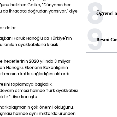
8
uğunu belirten Galiko, "Dünyanın her
. Bu da ihracata doğrudan yansıyor." diye
Öğrenci a
9
ar dolar
aşkanı Faruk Hanoğlu da Türkiye'nin
Resmi Ga
llanılan ayakkabılarla klasik
 hedeflerinin 2020 yılında 3 milyar
iren Hanoğlu, Ekonomi Bakanlığının
artmasına katkı sağladığını aktardı.
vesini toplamaya başladık.
 devam etmesi halinde Türk ayakkabısı
tır." diye konuştu.
 markalaşmanın çok önemli olduğunu,
aşması halinde aynı miktarda üründen