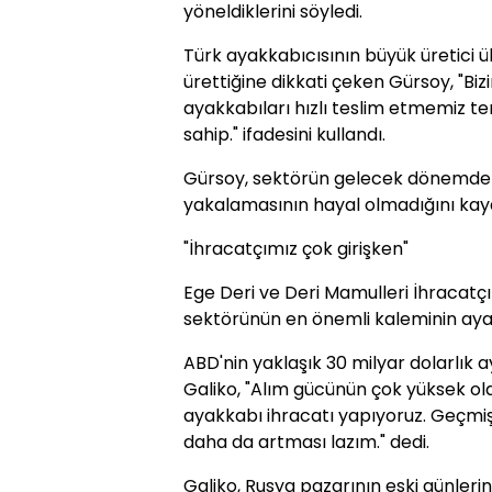
yöneldiklerini söyledi.
Türk ayakkabıcısının büyük üretici ü
ürettiğine dikkati çeken Gürsoy, "Bi
ayakkabıları hızlı teslim etmemiz 
sahip." ifadesini kullandı.
Gürsoy, sektörün gelecek dönemde 3 
yakalamasının hayal olmadığını kayd
"İhracatçımız çok girişken"
Ege Deri ve Deri Mamulleri İhracatçıl
sektörünün en önemli kaleminin ayak
ABD'nin yaklaşık 30 milyar dolarlık a
Galiko, "Alım gücünün çok yüksek old
ayakkabı ihracatı yapıyoruz. Geçmiş
daha da artması lazım." dedi.
Galiko, Rusya pazarının eski günlerine