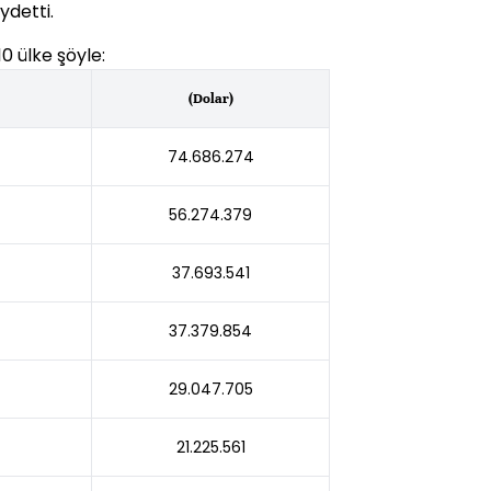
ydetti.
0 ülke şöyle:
(Dolar)
74.686.274
56.274.379
37.693.541
37.379.854
29.047.705
21.225.561