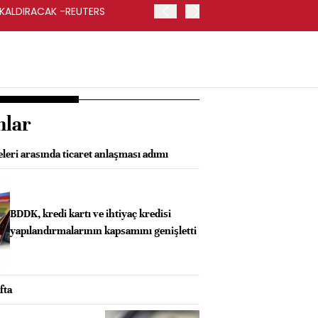
 KALDIRACAK -REUTERS
ABD DIŞİŞLERİ BAKANLIĞI
UYGULANACAK
nlar
eri arasında ticaret anlaşması adımı
BDDK, kredi kartı ve ihtiyaç kredisi
yapılandırmalarının kapsamını genişletti
fta