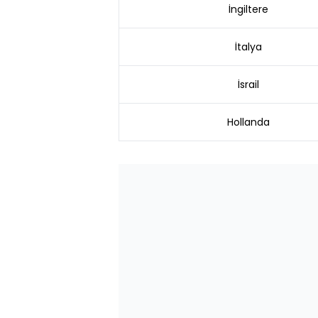
İngiltere
İtalya
İsrail
Hollanda