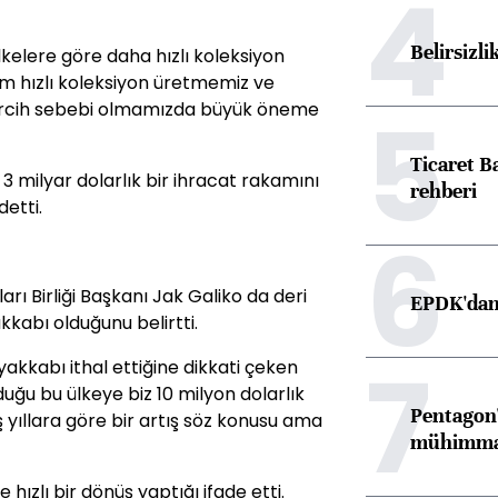
4
Belirsizli
lkelere göre daha hızlı koleksiyon
zim hızlı koleksiyon üretmemiz ve
5
tercih sebebi olmamızda büyük öneme
Ticaret B
milyar dolarlık bir ihracat rakamını
rehberi
etti.
6
arı Birliği Başkanı Jak Galiko da deri
EPDK'dan 
kabı olduğunu belirtti.
7
yakkabı ithal ettiğine dikkati çeken
uğu bu ülkeye biz 10 milyon dolarlık
Pentagon'
 yıllara göre bir artış söz konusu ama
mühimmat 
 hızlı bir dönüş yaptığı ifade etti.