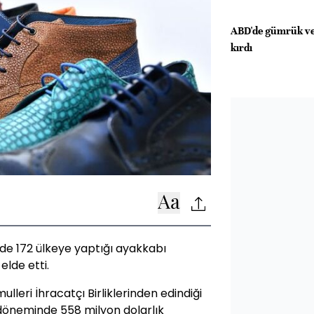
ABD'de gümrük ver
kırdı
nde 172 ülkeye yaptığı ayakkabı
elde etti.
leri İhracatçı Birliklerinden edindiği
 döneminde 558 milyon dolarlık