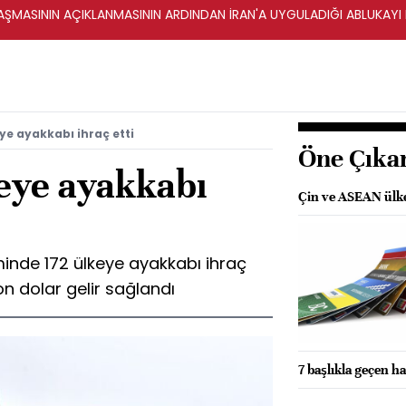
ŞMASININ AÇIKLANMASININ ARDINDAN İRAN'A UYGULADIĞI ABLUKAYI
ye ayakkabı ihraç etti
Öne Çıka
keye ayakkabı
Çin ve ASEAN ülkel
eminde 172 ülkeye ayakkabı ihraç
on dolar gelir sağlandı
7 başlıkla geçen ha