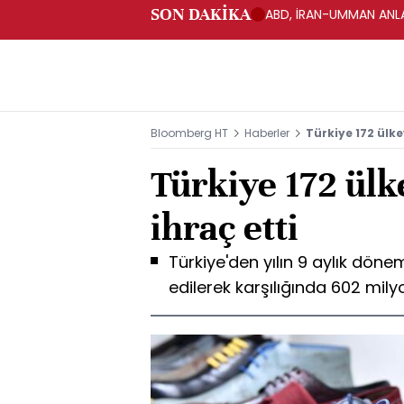
SON DAKİKA
ABD, İRAN-UMMAN ANLA
Bloomberg HT
Haberler
Türkiye 172 ülke
Türkiye 172 ül
ihraç etti
Türkiye'den yılın 9 aylık dön
edilerek karşılığında 602 mily