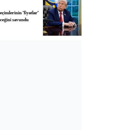
çimlerinin "fiyatlar"
eceğini savundu