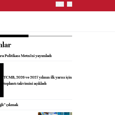
OYAK ÇİMENTO İKİNCİ ÇEY
nlar
a Politikası Metni'ni yayımladı
TCMB, 2026 ve 2027 yılının ilk yarısı için
toplantı takvimini açıkladı
jlı” çıkmak