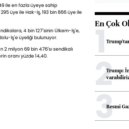
49 ile en fazla üyeye sahip
 295 üye ile Hak-İş, 193 bin 866 üye ile
En Çok O
1
ndikalara, 4 bin 127'sinin Ülkem-İş'e,
dolu-İş'e üyeliği bulunuyor.
Trump'tan
en 2 milyon 69 bin 476'sı sendikalı
2
erin oranı yüzde 14,40.
Trump: İr
varabiliri
3
Resmi Ga