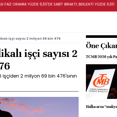
I FAİZ ORANINI YÜZDE 6,50'DE SABİT BIRAKTI; BEKLENTİ YÜZDE 6,50
kalı işçi sayısı 2 milyon 69 bin 476
Öne Çıka
kalı işçi sayısı 2
TCMB 2026 yılı Par
476
6 işçiden 2 milyon 69 bin 476'sının
Halka arza “makya