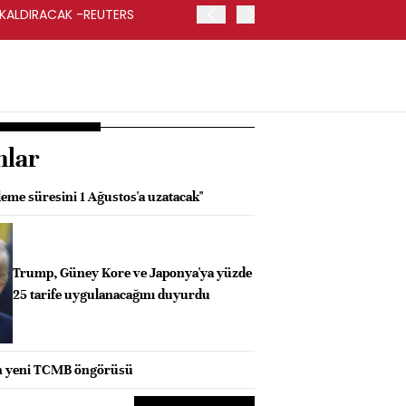
 KALDIRACAK -REUTERS
ABD DIŞİŞLERİ BAKANLIĞI
UYGULANACAK
nlar
leme süresini 1 Ağustos'a uzatacak"
Trump, Güney Kore ve Japonya'ya yüzde
25 tarife uygulanacağını duyurdu
n yeni TCMB öngörüsü