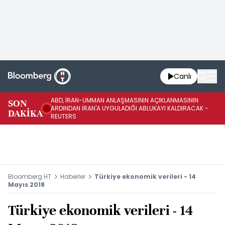
Canlı
ABD, İRAN-UMMAN ANLAŞMASININ AÇIKLANMASININ
AB
SON
ARDINDAN İRAN'A UYGULADIĞI ABLUKAYI KALDIRACAK -
GE
DAKİKA
REUTERS
UY
Bloomberg HT
Haberler
Türkiye ekonomik verileri - 14
Mayıs 2018
Türkiye ekonomik verileri - 14